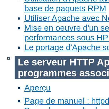
base de paquets RPM
Utiliser Apache avec 
Mise en oeuvre d'un s
performances sous H
Le portage d'Apache 
Le serveur HTTP Ap
programmes assoc
Aperçu
Page de manuel : http