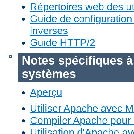
Répertoires web des uti
Guide de configuratio
inverses
Guide HTTP/2
Notes spécifiques à
systèmes
Aperçu
Utiliser Apache avec 
Compiler Apache pour
Utilisation d'Apache a