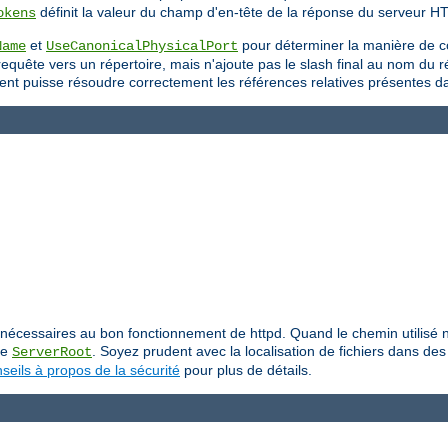
définit la valeur du champ d'en-tête de la réponse du serveur H
okens
et
pour déterminer la manière de c
Name
UseCanonicalPhysicalPort
uête vers un répertoire, mais n'ajoute pas le slash final au nom du répe
 client puisse résoudre correctement les références relatives présentes 
iers nécessaires au bon fonctionnement de httpd. Quand le chemin utilis
ive
. Soyez prudent avec la localisation de fichiers dans des 
ServerRoot
seils à propos de la sécurité
pour plus de détails.