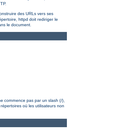
TTP.
onstruire des URLs vers ses
rtoire, httpd doit rediriger le
dans le document.
é ne commence pas par un slash (/),
répertoires où les utilisateurs non