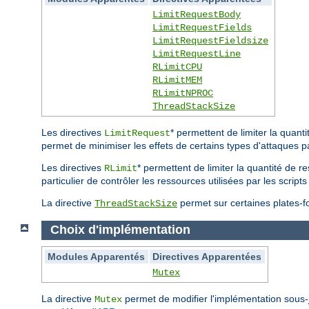
LimitRequestBody
LimitRequestFields
LimitRequestFieldsize
LimitRequestLine
RLimitCPU
RLimitMEM
RLimitNPROC
ThreadStackSize
Les directives
* permettent de limiter la quan
LimitRequest
permet de minimiser les effets de certains types d'attaques p
Les directives
* permettent de limiter la quantité de r
RLimit
particulier de contrôler les ressources utilisées par les scri
La directive
permet sur certaines plates-for
ThreadStackSize
Choix d'implémentation
Modules Apparentés
Directives Apparentées
Mutex
La directive
permet de modifier l'implémentation sous
Mutex