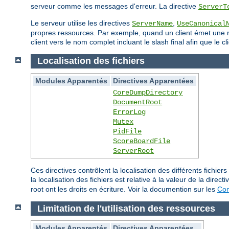
serveur comme les messages d'erreur. La directive
ServerT
Le serveur utilise les directives
,
ServerName
UseCanonical
propres ressources. Par exemple, quand un client émet une req
client vers le nom complet incluant le slash final afin que le
Localisation des fichiers
Modules Apparentés
Directives Apparentées
CoreDumpDirectory
DocumentRoot
ErrorLog
Mutex
PidFile
ScoreBoardFile
ServerRoot
Ces directives contrôlent la localisation des différents fich
la localisation des fichiers est relative à la valeur de la direct
root ont les droits en écriture. Voir la documention sur les
Con
Limitation de l'utilisation des ressources
Modules Apparentés
Directives Apparentées