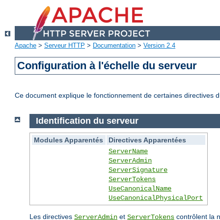
Apache
>
Serveur HTTP
>
Documentation
>
Version 2.4
Configuration à l'échelle du serveur
Ce document explique le fonctionnement de certaines directives du
Identification du serveur
Modules Apparentés
Directives Apparentées
ServerName
ServerAdmin
ServerSignature
ServerTokens
UseCanonicalName
UseCanonicalPhysicalPort
Les directives
et
contrôlent la 
ServerAdmin
ServerTokens