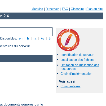
Modules
|
Directives
|
FAQ
|
Glossaire
|
Plan du site
n 2.4
Disponibles:
en
|
fr
|
ja
|
ko
|
tr
mentaires du serveur.
Identification du serveur
Localisation des fichiers
Limitation de l'utilisation des
ressources
Choix d'implémentation
Voir aussi
Commentaires
 les documents générés par le