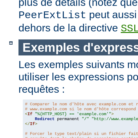
plus de détails (notez que
peut aussi 
PeerExtList
dehors de la directive
SS
Exemples d'expres
Les exemples suivants m
utiliser les expressions p
requêtes :
# Comparer le nom d'hôte avec example.com et 
# www.example.com si le nom d'hôte correspond
<
If
"%{HTTP_HOST} == 'example.com'"
>
Redirect
 permanent 
"/"
"http://www.exampl
</
If
>
# Forcer le type text/plain si un fichier fai