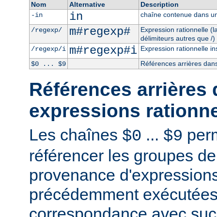
Nom
Alternative
Description
in
chaîne contenue dans un
-in
m#regexp#
Expression rationnelle (
/regexp/
délimiteurs autres que /)
m#regexp#i
Expression rationnelle in
/regexp/i
Références arrières dans
$0 ... $9
Références arrières 
expressions rationne
Les chaînes
...
perm
$0
$9
référencer les groupes de
provenance d'expressions
précédemment exécutées 
correspondance avec succ