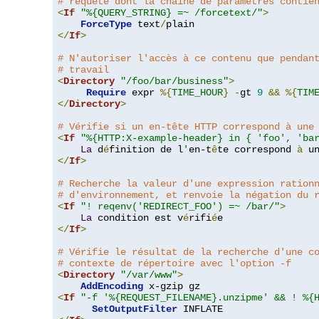
# requête dont la chaîne de paramètres contie
<
If
"%{QUERY_STRING} =~ /forcetext/"
>
ForceType
 text
/
</
If
>
# N'autoriser l'accès à ce contenu que pendan
# travail
<
Directory
"/foo/bar/business"
>
Require
 expr 
%{
TIME_HOUR
}
-
gt 
9
&&
%{
TIM
</
Directory
>
# Vérifie si un en-tête HTTP correspond à une
<
If
"%{HTTP:X-example-header} in { 'foo', 'ba
La
 d
é
finition de l
'
en-t
ê
te correspond 
à
 u
</
If
>
# Recherche la valeur d'une expression ration
# d'environnement, et renvoie la négation du 
<
If
"! reqenv('REDIRECT_FOO') =~ /bar/"
>
La
 condition est v
é
rifi
é
</
If
>
# Vérifie le résultat de la recherche d'une c
# contexte de répertoire avec l'option -f
<
Directory
"/var/www"
>
AddEncoding
<
If
"-f '%{REQUEST_FILENAME}.unzipme' && ! %{
SetOutputFilter