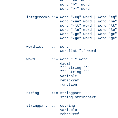
              | word "
<=
" word

              | word "
>
"  word

              | word "
>=
" word

integercomp ::= word "
-eq
" word | word "
eq
"
              | word "
-ne
" word | word "
ne
"
              | word "
-lt
" word | word "
lt
"
              | word "
-le
" word | word "
le
"
              | word "
-gt
" word | word "
gt
"
              | word "
-ge
" word | word "
ge
"
wordlist    ::= word

              | wordlist "
,
" word

word        ::= word "
.
" word

              | digit

              | "
'
" string "
'
"

              | "
"
" string "
"
"

              | variable

	      | rebackref

              | function

string      ::= stringpart

              | string stringpart

stringpart  ::= cstring

              | variable

	      | rebackref
