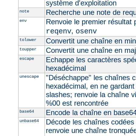
système d'exploitation
Recherche une note de req
note
Renvoie le premier résultat 
env
,
reqenv
osenv
Convertit une chaîne en mi
tolower
Convertit une chaîne en ma
toupper
Echappe les caractères spé
escape
hexadécimal
"Déséchappe" les chaînes 
unescape
hexadécimal, en ne gardant
slashes; renvoie la chaîne v
%00 est rencontrée
Encode la chaîne en base6
base64
Décode les chaînes codées
unbase64
renvoie une chaîne tronquée 