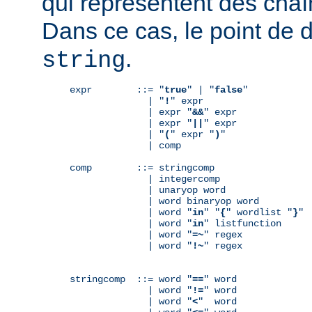
qui représentent des chaî
Dans ce cas, le point de 
.
string
expr        ::= "
true
" | "
false
"

              | "
!
" expr

              | expr "
&&
" expr

              | expr "
||
" expr

              | "
(
" expr "
)
"

              | comp

comp        ::= stringcomp

              | integercomp

              | unaryop word

              | word binaryop word

              | word "
in
" "
{
" wordlist "
}
"

              | word "
in
" listfunction

              | word "
=~
" regex

              | word "
!~
" regex

stringcomp  ::= word "
==
" word

              | word "
!=
" word

              | word "
<
"  word
