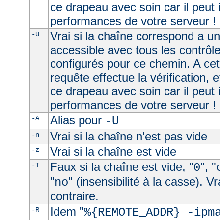
ce drapeau avec soin car il peut 
performances de votre serveur !
Vrai si la chaîne correspond a u
-U
accessible avec tous les contrôl
configurés pour ce chemin. A cet
requête effectue la vérification, e
ce drapeau avec soin car il peut 
performances de votre serveur !
Alias pour
-A
-U
Vrai si la chaîne n'est pas vide
-n
Vrai si la chaîne est vide
-z
Faux si la chaîne est vide, "
", "
-T
0
"
" (insensibilité à la casse). V
no
contraire.
Idem "
-R
%{REMOTE_ADDR} -ipm