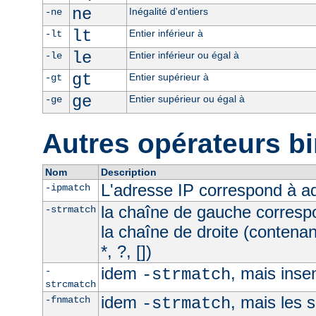
ne
Inégalité d'entiers
-ne
lt
Entier inférieur à
-lt
le
Entier inférieur ou égal à
-le
gt
Entier supérieur à
-gt
ge
Entier supérieur ou égal à
-ge
Autres opérateurs bi
Nom
Description
L'adresse IP correspond à 
-ipmatch
la chaîne de gauche corresp
-strmatch
la chaîne de droite (contena
*, ?, [])
idem
, mais inse
-
-strmatch
strcmatch
idem
, mais les 
-fnmatch
-strmatch