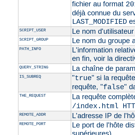
fichier au format
20
déjà connue du ser
es
LAST_MODIFIED
Le nom d'utilisateur 
SCRIPT_USER
Le nom du groupe au
SCRIPT_GROUP
L'information relat
PATH_INFO
en fin, voir la direct
La chaîne de param
QUERY_STRING
"
" si la requê
IS_SUBREQ
true
requête, "
" d
false
La requête complèt
THE_REQUEST
/index.html HT
L'adresse IP de l'hô
REMOTE_ADDR
Le port de l'hôte di
REMOTE_PORT
supérieures)