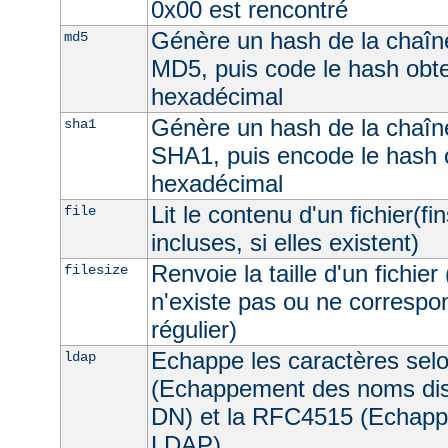
0x00 est rencontré
Génère un hash de la chaîne
md5
MD5, puis code le hash obt
hexadécimal
Génère un hash de la chaîne
sha1
SHA1, puis encode le hash 
hexadécimal
Lit le contenu d'un fichier(fi
file
incluses, si elles existent)
Renvoie la taille d'un fichier 
filesize
n'existe pas ou ne correspon
régulier)
Echappe les caractères sel
ldap
(Echappement des noms dist
DN) et la RFC4515 (Echappe
LDAP).