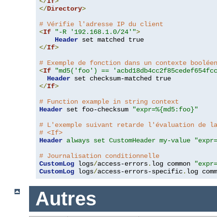
</
If
>
</
Directory
>
# Vérifie l'adresse IP du client
<
If
"-R '192.168.1.0/24'"
>
Header
</
If
>
# Exemple de fonction dans un contexte boolée
<
If
"md5('foo') == 'acbd18db4cc2f85cedef654fc
Header
</
If
>
# Function example in string context
Header
 set foo-checksum 
"expr=%{md5:foo}"
# L'exemple suivant retarde l'évaluation de l
# <If>
Header
always set CustomHeader my-value "expr
# Journalisation conditionnelle
CustomLog
 logs
/
access-errors
.
log common 
"expr
CustomLog
 logs
/
access-errors-specific
.
log com
Autres