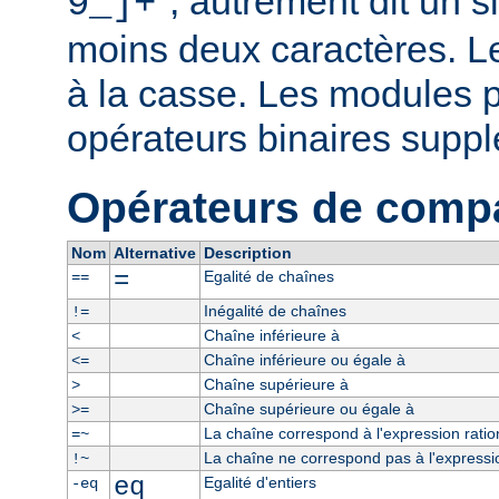
", autrement dit un 
9_]+
moins deux caractères. L
à la casse. Les modules p
opérateurs binaires supp
Opérateurs de comp
Nom
Alternative
Description
=
Egalité de chaînes
==
Inégalité de chaînes
!=
Chaîne inférieure à
<
Chaîne inférieure ou égale à
<=
Chaîne supérieure à
>
Chaîne supérieure ou égale à
>=
La chaîne correspond à l'expression ratio
=~
La chaîne ne correspond pas à l'expressio
!~
eq
Egalité d'entiers
-eq