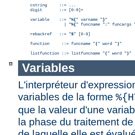
cstring     ::= ...

digit       ::= [0-9]+

variable    ::= "
%{
" varname "
}
"

              | "
%{
" funcname "
:
" funcargs 
rebackref   ::= "
$
" [0-9]

function     ::= funcname "
(
" word "
)
"

listfunction ::= listfuncname "
(
" word "
)
"
Variables
L'interpréteur d'expressio
variables de la forme
%{H
que la valeur d'une varia
la phase du traitement de
de laquelle elle est éval