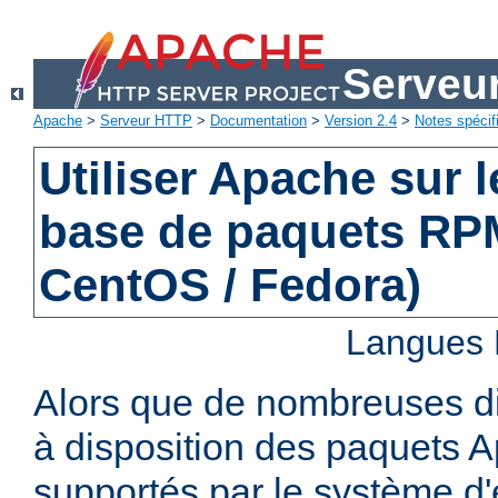
Serveu
Apache
>
Serveur HTTP
>
Documentation
>
Version 2.4
>
Notes spécif
Utiliser Apache sur 
base de paquets RPM
CentOS / Fedora)
Langues 
Alors que de nombreuses di
à disposition des paquets 
supportés par le système d'