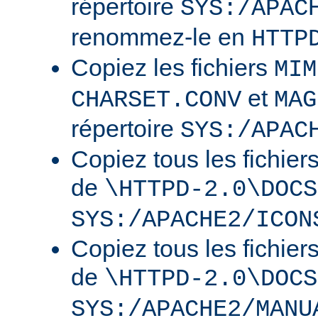
répertoire
SYS:/APAC
renommez-le en
HTTP
Copiez les fichiers
MIM
et
CHARSET.CONV
MAG
répertoire
SYS:/APAC
Copiez tous les fichier
de
\HTTPD-2.0\DOCS
SYS:/APACHE2/ICON
Copiez tous les fichier
de
\HTTPD-2.0\DOCS
SYS:/APACHE2/MANU