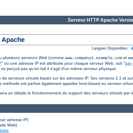
Serveur HTTP Apache Versio
s Apache
Langues Disponibles:
 ou plusieurs serveurs Web (comme
et
www.company1.example.com
ww
P
" où une adresse IP est attribuée pour chaque serveur Web, soit "
par
 ne perçoit pas qu'en fait il s'agit d'un même serveur physique.
de serveurs virtuels basés sur les adresses IP. Ses versions 1.1 et su
ème méthode est parfois également appelée
host-based
ou
serveur virtue
uera en détails le fonctionnement du support des serveurs virtuels par
par adresse IP)
site Web)
tuels