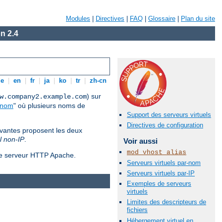
Modules
|
Directives
|
FAQ
|
Glossaire
|
Plan du site
n 2.4
de
|
en
|
fr
|
ja
|
ko
|
tr
|
zh-cn
) sur
w.company2.example.com
-nom
" où plusieurs noms de
Support des serveurs virtuels
Directives de configuration
ivantes proposent les deux
l non-IP
.
Voir aussi
mod_vhost_alias
 le serveur HTTP Apache.
Serveurs virtuels par-nom
Serveurs virtuels par-IP
Exemples de serveurs
virtuels
Limites des descripteurs de
fichiers
Hébergement virtuel en