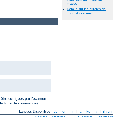
masse
Détails sur les critères de
choix du serveur
 être corrigées par l'examen
 la ligne de commande)
Langues Disponibles:
de
|
en
|
fr
|
ja
|
ko
|
tr
|
zh-cn