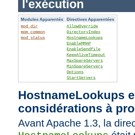
l'exécution
Modules Apparentés
Directives Apparentées
mod_dir
AllowOverride
mpm_common
DirectoryIndex
mod_status
HostnameLookups
EnableMMAP
EnableSendfile
KeepAliveTimeout
MaxSpareServers
MinSpareServers
Options
StartServers
HostnameLookups et
considérations à pr
Avant Apache 1.3, la direc