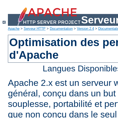
Serveu
Apache
>
Serveur HTTP
>
Documentation
>
Version 2.4
>
Documentati
Optimisation des p
d'Apache
Langues Disponible
Apache 2.x est un serveur
général, conçu dans un but 
souplesse, portabilité et p
que non conçu dans le seul 