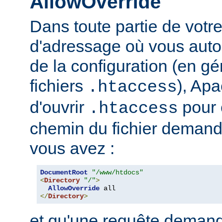
AllowOverride
Dans toute partie de votr
d'adressage où vous auto
de la configuration (en gé
fichiers
), Apa
.htaccess
d'ouvrir
pour 
.htaccess
chemin du fichier demand
vous avez :
DocumentRoot
"/www/htdocs"
<
Directory
"/"
>
AllowOverride
</
Directory
>
et qu'une requête demand