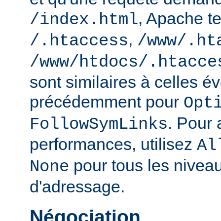
, Apache te
/index.html
,
/.htaccess
/www/.ht
/www/htdocs/.htacce
sont similaires à celles 
précédemment pour
Opt
. Pour 
FollowSymLinks
performances, utilisez
Al
pour tous les nivea
None
d'adressage.
Négociation