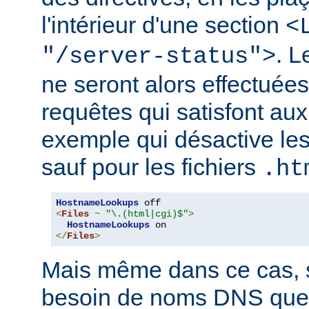
l'intérieur d'une section
<
. 
"/server-status">
ne seront alors effectuée
requêtes qui satisfont aux 
exemple qui désactive l
sauf pour les fichiers
.ht
HostnameLookups
<
Files
~
"\.(html|cgi)$"
>
HostnameLookups
</
Files
>
Mais même dans ce cas, s
besoin de noms DNS que 