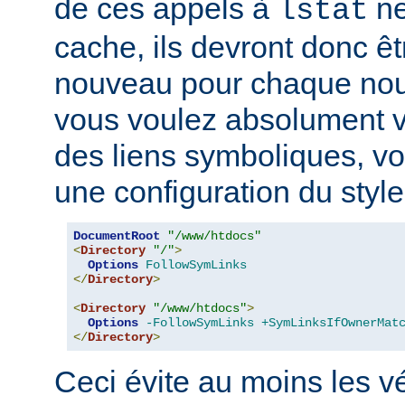
de ces appels à
ne
lstat
cache, ils devront donc ê
nouveau pour chaque nouv
vous voulez absolument vér
des liens symboliques, vo
une configuration du style
DocumentRoot
"/www/htdocs"
<
Directory
"/"
>
Options
FollowSymLinks
</
Directory
>
<
Directory
"/www/htdocs"
>
Options
-FollowSymLinks
+SymLinksIfOwnerMat
</
Directory
>
Ceci évite au moins les vé