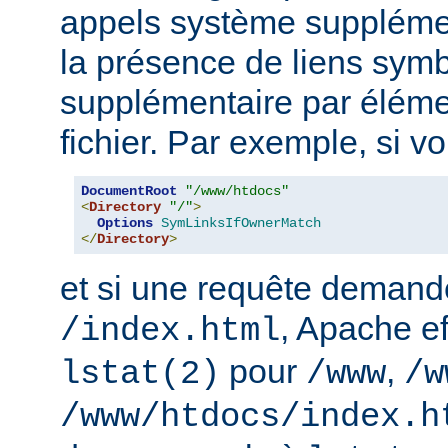
appels système supplémen
la présence de liens sym
supplémentaire par élém
fichier. Par exemple, si v
DocumentRoot
"/www/htdocs"
<
Directory
"/"
>
Options
SymLinksIfOwnerMatch
</
Directory
>
et si une requête demand
, Apache ef
/index.html
pour
,
lstat(2)
/www
/w
/www/htdocs/index.h