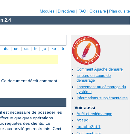
Modules
|
Directives
|
FAQ
|
Glossaire
|
Plan du site
n 2.4
s:
de
|
en
|
es
|
fr
|
ja
|
ko
|
tr
Comment Apache démarre
Erreurs en cours de
démarrage
s. Ce document décrit comment
Lancement au démarrage du
système
Informations supplémentaires
Voir aussi
 il est nécessaire de posséder les
Arrêt et redémarrage
 effectue quelques opérations
httpd
ux requêtes des clients. Le
apache2ctl
ur aux privilèges restreints. Ceci
Commentaires