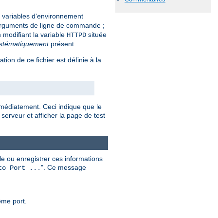
nes variables d'environnement
rguments de ligne de commande ;
 modifiant la variable
située
HTTPD
stématiquement
présent.
sation de ce fichier est définie à la
mmédiatement. Ceci indique que le
serveur et afficher la page de test
e ou enregistrer ces informations
". Ce message
to Port ...
ême port.