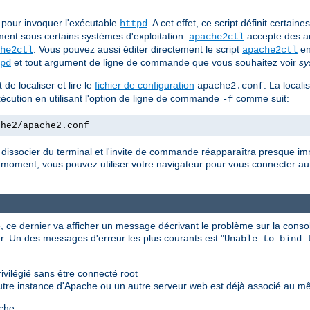
pour invoquer l'exécutable
. A cet effet, ce script définit certai
httpd
ent sous certains systèmes d'exploitation.
accepte des a
apache2ctl
. Vous pouvez aussi éditer directement le script
en
he2ctl
apache2ctl
et tout argument de ligne de commande que vous souhaitez voir
sy
pd
de localiser et lire le
fichier de configuration
. La locali
apache2.conf
'exécution en utilisant l'option de ligne de commande
comme suit:
-f
che2/apache2.conf
 dissocier du terminal et l'invite de commande réapparaîtra presque i
 moment, vous pouvez utiliser votre navigateur pour vous connecter au 
t
 ce dernier va afficher un message décrivant le problème sur la consol
r. Un des messages d'erreur les plus courants est "
Unable to bind 
vilégié sans être connecté root
utre instance d'Apache ou un autre serveur web est déjà associé au m
che.