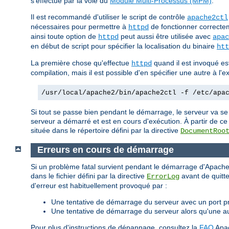
s'effectue par la voie du
Module Multi-Processus (MPM)
.
Il est recommandé d'utiliser le script de contrôle
apache2ctl
nécessaires pour permettre à
de fonctionner correctem
httpd
ainsi toute option de
peut aussi être utilisée avec
httpd
apac
en début de script pour spécifier la localisation du binaire
htt
La première chose qu'effectue
quand il est invoqué est 
httpd
compilation, mais il est possible d'en spécifier une autre à l
/usr/local/apache2/bin/apache2ctl -f /etc/apa
Si tout se passe bien pendant le démarrage, le serveur va se
serveur a démarré et est en cours d'exécution. À partir de ce
située dans le répertoire défini par la directive
DocumentRoo
Erreurs en cours de démarrage
Si un problème fatal survient pendant le démarrage d'Apache,
dans le fichier défini par la directive
avant de quitte
ErrorLog
d'erreur est habituellement provoqué par :
Une tentative de démarrage du serveur avec un port pri
Une tentative de démarrage du serveur alors qu'une a
Pour plus d'instructions de dépannage, consultez la
FAQ
Apa