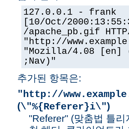
127.0.0.1 - frank
[10/Oct/2000:13:55:
/apache_pb.gif HTTP
"http://www.example
"Mozilla/4.08 [en] 
;Nav)"
추가된 항목은:
"http://www.example
(
)
\"%{Referer}i\"
"Referer" (맞춤법 틀