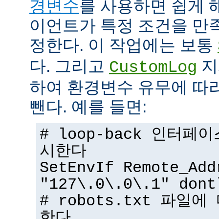
경변수
를 사용하면 쉽게 
이언트가 특정 조건을 만
정한다. 이 작업에는 보통
다. 그리고
지
CustomLog
하여 환경변수 유무에 따
뺀다. 예를 들면:
# loop-back 인터
시한다
SetEnvIf Remote_Add
"127\.0\.0\.1" dont
# robots.txt 파일
한다