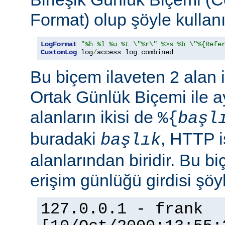
Format) olup şöyle kullanıl
LogFormat
"%h %l %u %t \"%r\" %>s %b \"%{Refe
CustomLog
 log
/
access_log combined
Bu biçem ilaveten 2 alan 
Ortak Günlük Biçemi ile ay
alanların ikisi de
%{
başl
buradaki
, HTTP i
başlık
alanlarından biridir. Bu bi
erişim günlüğü girdisi şöy
127.0.0.1 - frank