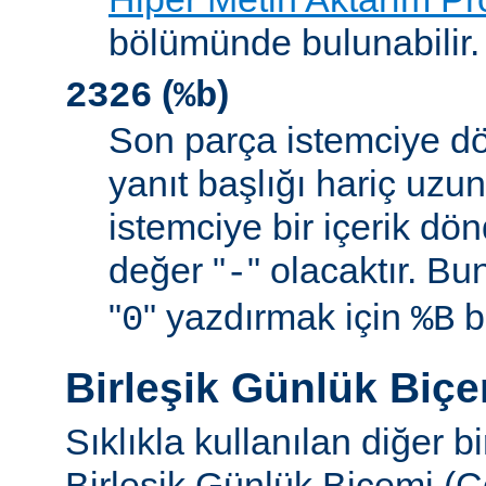
bölümünde bulunabilir.
(
)
2326
%b
Son parça istemciye d
yanıt başlığı hariç uzu
istemciye bir içerik d
değer "
" olacaktır. B
-
"
" yazdırmak için
be
0
%B
Birleşik Günlük Biç
Sıklıkla kullanılan diğer b
Birleşik Günlük Biçemi (