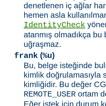
denetlenen iç ağlar ha
hemen asla kullanılmam
yöne
IdentityCheck
atanmış olmadıkça bu 
uğraşmaz.
(
)
frank
%u
Bu, belge isteğinde bu
kimlik doğrulamasıyla 
kimliğidir. Bu değer CGI
ortam de
REMOTE_USER
Eğer istek için durum 