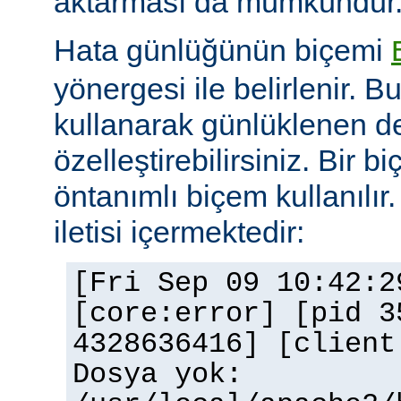
aktarması da mümkündür
Hata günlüğünün biçemi
yönergesi ile belirlenir. B
kullanarak günlüklenen de
özelleştirebilirsiniz. Bir 
öntanımlı biçem kullanılır.
iletisi içermektedir:
[Fri Sep 09 10:42:2
[core:error] [pid 3
4328636416] [client
Dosya yok: