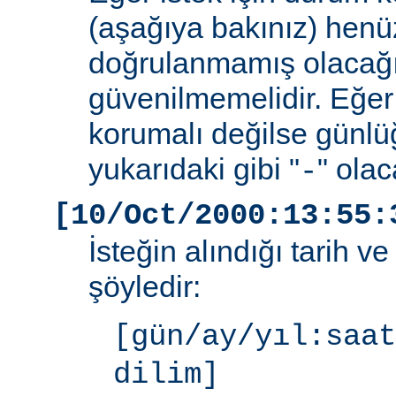
(aşağıya bakınız) henüz
doğrulanmamış olacağ
güvenilmemelidir. Eğer
korumalı değilse günlü
yukarıdaki gibi "
" olac
-
[10/Oct/2000:13:55:
İsteğin alındığı tarih v
şöyledir:
[gün/ay/yıl:saat
dilim]