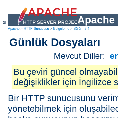
Apache 
Apache
>
HTTP Sunucusu
>
Belgeleme
>
Sürüm 2.4
Günlük Dosyaları
Mevcut Diller:
e
Bu çeviri güncel olmayabil
değişiklikler için İngilizce
Bir HTTP sunucusunu veriml
yönetebilmek için oluşabile