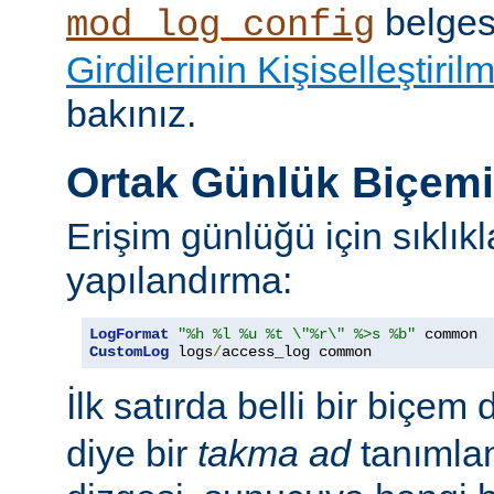
belges
mod_log_config
Girdilerinin Kişiselleştiril
bakınız.
Ortak Günlük Biçem
Erişim günlüğü için sıklıkl
yapılandırma:
LogFormat
"%h %l %u %t \"%r\" %>s %b"
CustomLog
 logs
/
access_log common
İlk satırda belli bir biçem 
diye bir
takma ad
tanımla