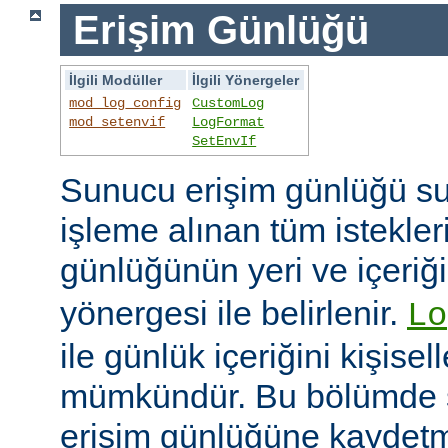
Erişim Günlüğü
İlgili Modüller
İlgili Yönergeler
mod_log_config
CustomLog
mod_setenvif
LogFormat
SetEnvIf
Sunucu erişim günlüğü su
işleme alınan tüm istekler
günlüğünün yeri ve içeriğ
yönergesi ile belirlenir.
Lo
ile günlük içeriğini kişisel
mümkündür. Bu bölümde s
erişim günlüğüne kaydetme