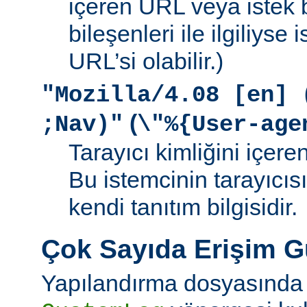
içeren URL veya istek b
bileşenleri ile ilgiliyse
URL’si olabilir.)
"Mozilla/4.08 [en] 
(
;Nav)"
\"%{User-age
Tarayıcı kimliğini içere
Bu istemcinin tarayıcıs
kendi tanıtım bilgisidir.
Çok Sayıda Erişim 
Yapılandırma dosyasında