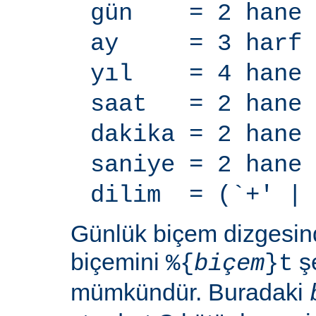
gün = 2 hane
ay = 3 harf
yıl = 4 hane
saat = 2 hane
dakika = 2 hane
saniye = 2 hane
dilim = (`+' | 
Günlük biçem dizgesi
biçemini
şe
%{
biçem
}t
mümkündür. Buradaki