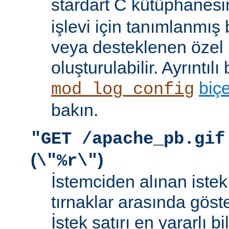
stardart C kütüphanes
işlevi için tanımlanmış 
veya desteklenen özel b
oluşturulabilir. Ayrıntılı 
biç
mod_log_config
bakın.
"GET /apache_pb.gif
(
)
\"%r\"
İstemciden alınan istek s
tırnaklar arasında göste
İstek satırı en yararlı bi