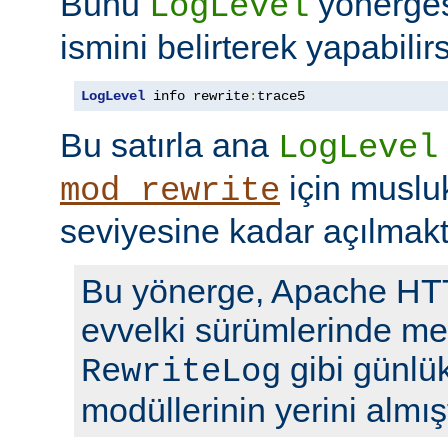
Bunu
yönerge
LogLevel
ismini belirterek yapabilirs
LogLevel
 info rewrite
:
trace5
Bu satırla ana
LogLevel
için musl
mod_rewrite
seviyesine kadar açılmakt
Bu yönerge, Apache H
evvelki sürümlerinde me
gibi günlü
RewriteLog
modüllerinin yerini almışt