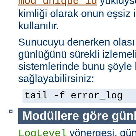
yüklüyse
mod_unique_id
kimliği olarak onun eşsiz i
kullanılır.
Sunucuyu denerken olası 
günlüğünü sürekli izlemeli
sistemlerinde bunu şöyle 
sağlayabilirsiniz:
tail -f error_log
Modüllere göre gün
yönergesi, günl
LogLevel