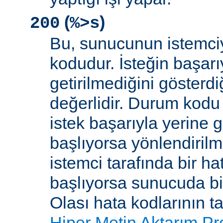
(
)
200
%>s
Bu, sunucunun istemci
kodudur. İsteğin başarıy
getirilmediğini gösterdiğ
değerlidir. Durum kodu 
istek başarıyla yerine get
başlıyorsa yönlendirilmi
istemci tarafında bir ha
başlıyorsa sunucuda bi
Olası hata kodlarının t
Hiper Metin Aktarım Pr