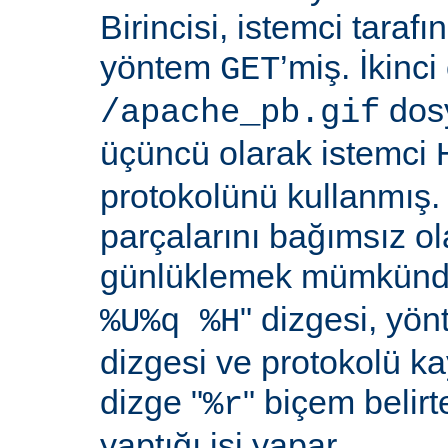
Birincisi, istemci taraf
yöntem
’miş. İkinci
GET
dosy
/apache_pb.gif
üçüncü olarak istemci
protokolünü kullanmış. İ
parçalarını bağımsız o
günlüklemek mümkündü
" dizgesi, yön
%U%q %H
dizgesi ve protokolü k
dizge "
" biçem belirt
%r
yaptığı işi yapar.