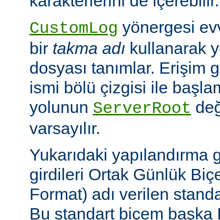
karakterlerini de içerebilir.
yönergesi ev
CustomLog
bir
takma adı
kullanarak y
dosyası tanımlar. Erişim
ismi bölü çizgisi ile baş
yolunun
değ
ServerRoot
varsayılır.
Yukarıdaki yapılandırma 
girdileri Ortak Günlük B
Format) adı verilen stand
Bu standart biçem başka