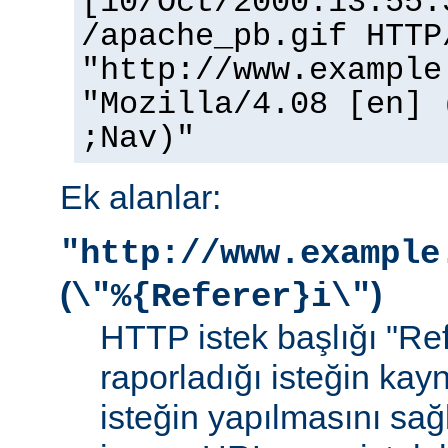
[10/Oct/2000:13:55:
/apache_pb.gif HTTP
"http://www.example
"Mozilla/4.08 [en] 
;Nav)"
Ek alanlar:
"http://www.example
(
)
\"%{Referer}i\"
HTTP istek başlığı "Ref
raporladığı isteğin kay
isteğin yapılmasını sağ