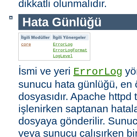
dikkatli olunmalıdır.
Hata Günlüğü
İlgili Modüller
İlgili Yönergeler
core
ErrorLog
ErrorLogFormat
LogLevel
İsmi ve yeri
yön
ErrorLog
sunucu hata günlüğü, en 
dosyasıdır. Apache httpd t
işlenirken saptanan hatalar
dosyaya gönderilir. Sunuc
veya sunucu çalışırken bi