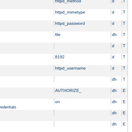
httpd_method
d
T
httpd_mimetype
d
T
httpd_password
d
T
file
dh
T
d
T
8192
d
T
httpd_username
d
T
dh
T
AUTHORIZE_
dh
E
on
dh
E
redentials.
dh
E
dh
E