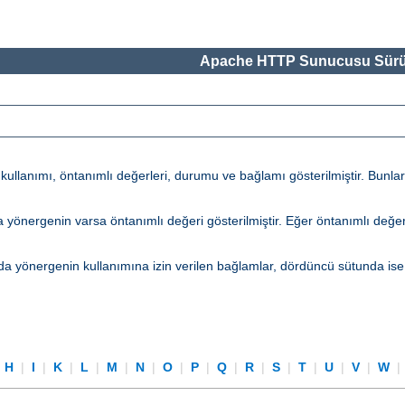
Apache HTTP Sunucusu Sürü
lanımı, öntanımlı değerleri, durumu ve bağlamı gösterilmiştir. Bunların 
tunda yönergenin varsa öntanımlı değeri gösterilmiştir. Eğer öntanımlı d
a yönergenin kullanımına izin verilen bağlamlar, dördüncü sütunda ise
|
H
|
I
|
K
|
L
|
M
|
N
|
O
|
P
|
Q
|
R
|
S
|
T
|
U
|
V
|
W
|