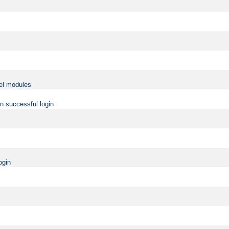
vel modules
on successful login
ogin