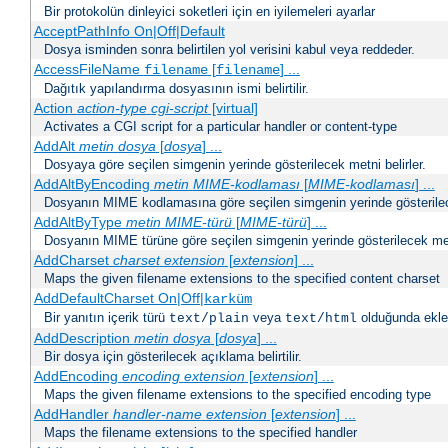
Bir protokolün dinleyici soketleri için en iyilemeleri ayarlar
AcceptPathInfo On|Off|Default
Dosya isminden sonra belirtilen yol verisini kabul veya reddeder.
AccessFileName
[
] ...
filename
filename
Dağıtık yapılandırma dosyasının ismi belirtilir.
Action
action-type
cgi-script
[virtual]
Activates a CGI script for a particular handler or content-type
AddAlt
metin
dosya
[
dosya
] ...
Dosyaya göre seçilen simgenin yerinde gösterilecek metni belirler.
AddAltByEncoding
metin
MIME-kodlaması
[
MIME-kodlaması
] ...
Dosyanın MIME kodlamasına göre seçilen simgenin yerinde gösterilece
AddAltByType
metin
MIME-türü
[
MIME-türü
] ...
Dosyanın MIME türüne göre seçilen simgenin yerinde gösterilecek metn
AddCharset
charset
extension
[
extension
] ...
Maps the given filename extensions to the specified content charset
AddDefaultCharset On|Off|
karküm
Bir yanıtın içerik türü
veya
olduğunda eklen
text/plain
text/html
AddDescription
metin dosya
[
dosya
] ...
Bir dosya için gösterilecek açıklama belirtilir.
AddEncoding
encoding
extension
[
extension
] ...
Maps the given filename extensions to the specified encoding type
AddHandler
handler-name
extension
[
extension
] ...
Maps the filename extensions to the specified handler