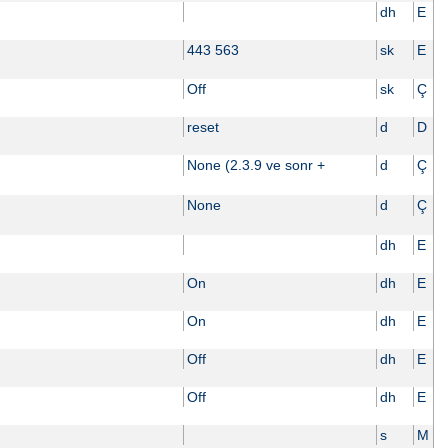
dh
E
443 563
sk
E
Off
sk
Ç
reset
d
D
None (2.3.9 ve sonr +
d
Ç
None
d
Ç
dh
E
On
dh
E
On
dh
E
Off
dh
E
Off
dh
E
s
M