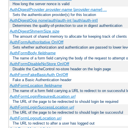
How long the server nonce is valid
AuthDigestProvider
provider-name
[
provider-name
] ...
Sets the authentication provider(s) for this location
AuthDigestQop none|auth|auth-int [auth|auth-int]
Determines the quality-of-protection to use in digest authentication
AuthDigestShmemSize
size
The amount of shared memory to allocate for keeping track of clients
AuthFormAuthoritative On|Off
Sets whether authorization and authentication are passed to lower le
AuthFormBody
fieldname
The name of a form field carrying the body of the request to attempt 
AuthFormDisableNoStore On|Off
Disable the CacheControl no-store header on the login page
AuthFormFakeBasicAuth On|Off
Fake a Basic Authentication header
AuthFormLocation
fieldname
The name of a form field carrying a URL to redirect to on successful l
AuthFormLoginRequiredLocation
url
The URL of the page to be redirected to should login be required
AuthFormLoginSuccessLocation
url
The URL of the page to be redirected to should login be successful
AuthFormLogoutLocation
uri
The URL to redirect to after a user has logged out