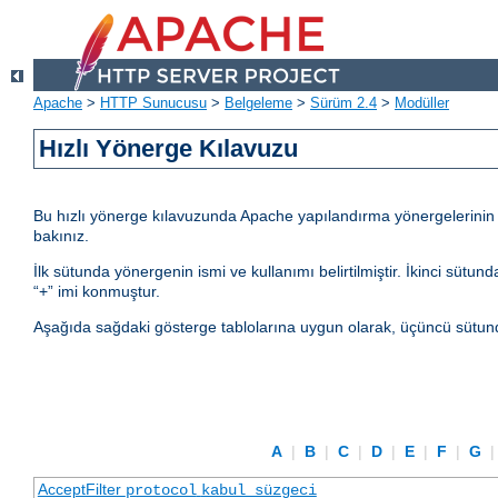
Apache
>
HTTP Sunucusu
>
Belgeleme
>
Sürüm 2.4
>
Modüller
Hızlı Yönerge Kılavuzu
Bu hızlı yönerge kılavuzunda Apache yapılandırma yönergelerinin kul
bakınız.
İlk sütunda yönergenin ismi ve kullanımı belirtilmiştir. İkinci sü
“+” imi konmuştur.
Aşağıda sağdaki gösterge tablolarına uygun olarak, üçüncü sütund
A
|
B
|
C
|
D
|
E
|
F
|
G
AcceptFilter
protocol
kabul_süzgeci