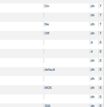
On
dh
T
dh
T
file
dh
T
Off
dh
T
d
E
d
E
dh
E
default
dh
E
dh
E
MD5
dh
E
dh
E
300
dh
E