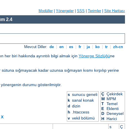
Modüller
|
Yönergeler
|
SSS
|
Terimler
|
Site Haritası
m 2.4
Mevcut Diller:
de
|
en
|
es
|
fr
|
ja
|
ko
|
tr
|
zh-cn
her biri hakkında ayrıntılı bilgi almak için
Yönerge Sözlüğü
ne
eğer sütuna sığmayacak kadar uzunsa sığmayan kısmı kırpılıp yerine
 yönergenin durumu gösterilmiştir.
Ç
Çekirdek
s
sunucu geneli
M
MPM
k
sanal konak
T
Temel
d
dizin
E
Eklenti
h
.htaccess
D
Deneysel
X
v
vekil bölümü
H
Harici
s
Ç