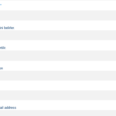
..
i belirler.
ilir.
on
ail address