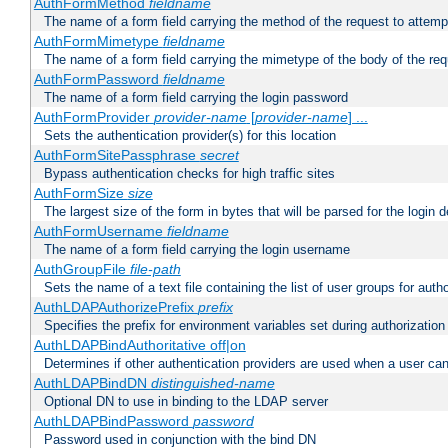
AuthFormMethod
fieldname
The name of a form field carrying the method of the request to attemp
AuthFormMimetype
fieldname
The name of a form field carrying the mimetype of the body of the req
AuthFormPassword
fieldname
The name of a form field carrying the login password
AuthFormProvider
provider-name
[
provider-name
] ...
Sets the authentication provider(s) for this location
AuthFormSitePassphrase
secret
Bypass authentication checks for high traffic sites
AuthFormSize
size
The largest size of the form in bytes that will be parsed for the login d
AuthFormUsername
fieldname
The name of a form field carrying the login username
AuthGroupFile
file-path
Sets the name of a text file containing the list of user groups for autho
AuthLDAPAuthorizePrefix
prefix
Specifies the prefix for environment variables set during authorization
AuthLDAPBindAuthoritative off|on
Determines if other authentication providers are used when a user can
AuthLDAPBindDN
distinguished-name
Optional DN to use in binding to the LDAP server
AuthLDAPBindPassword
password
Password used in conjunction with the bind DN