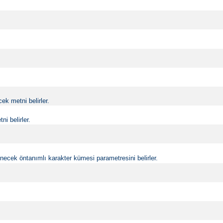
k metni belirler.
i belirler.
ecek öntanımlı karakter kümesi parametresini belirler.