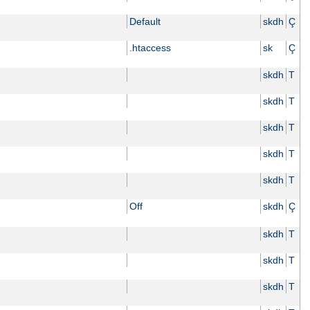
Default
skdh
Ç
.htaccess
sk
Ç
skdh
T
skdh
T
skdh
T
skdh
T
skdh
T
Off
skdh
Ç
skdh
T
skdh
T
skdh
T