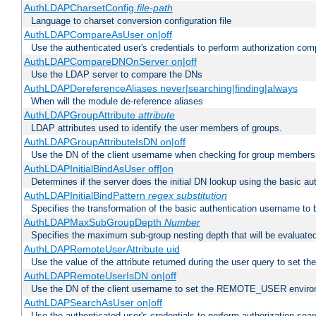
AuthLDAPCharsetConfig
file-path
Language to charset conversion configuration file
AuthLDAPCompareAsUser on|off
Use the authenticated user's credentials to perform authorization co
AuthLDAPCompareDNOnServer on|off
Use the LDAP server to compare the DNs
AuthLDAPDereferenceAliases never|searching|finding|always
When will the module de-reference aliases
AuthLDAPGroupAttribute
attribute
LDAP attributes used to identify the user members of groups.
AuthLDAPGroupAttributeIsDN on|off
Use the DN of the client username when checking for group members
AuthLDAPInitialBindAsUser off|on
Determines if the server does the initial DN lookup using the basic a
AuthLDAPInitialBindPattern
regex
substitution
Specifies the transformation of the basic authentication username to
AuthLDAPMaxSubGroupDepth
Number
Specifies the maximum sub-group nesting depth that will be evaluated
AuthLDAPRemoteUserAttribute uid
Use the value of the attribute returned during the user query to se
AuthLDAPRemoteUserIsDN on|off
Use the DN of the client username to set the REMOTE_USER environ
AuthLDAPSearchAsUser on|off
Use the authenticated user's credentials to perform authorization sea