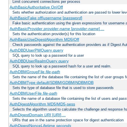
Limit concurrent connections per process
AuthBasicAuthoritative On|Off
Sets whether authorization and authentication are passed to lower le
AuthBasicFake off|
username
[
password
]
Fake basic authentication using the given expressions for username
AuthBasicProvider
provider-name
[
provider-name
] ...
Sets the authentication provider(s) for this location
AuthBasicUseDigestAlgorithm MD5|Off
Check passwords against the authentication providers as if Digest Aut
AuthDBDUserPWQuery
query
SQL query to look up a password for a user
AuthDBDUserRealmQuery
query
SQL query to look up a password hash for a user and realm.
AuthDBMGroupFile
file-path
Sets the name of the database file containing the list of user groups f
AuthDBMType default|SDBM|GDBM|NDBM|DB
Sets the type of database file that is used to store passwords
AuthDBMUserFile
file-path
Sets the name of a database file containing the list of users and pass
AuthDigestAlgorithm MD5|MD5-sess
Selects the algorithm used to calculate the challenge and response ha
AuthDigestDomain
URI
[
URI
] ...
URIs that are in the same protection space for digest authentication
AuthDigestNonceLifetime
seconds