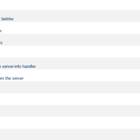
.
elirler.
r.
ts
 server-info handler
om the server