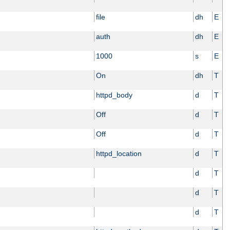
file
dh
E
auth
dh
E
1000
s
E
On
dh
T
httpd_body
d
T
Off
d
T
Off
d
T
httpd_location
d
T
d
T
d
T
d
T