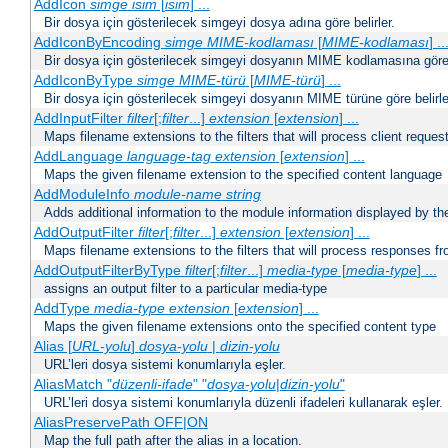
AddIcon
simge
isim
[
isim
] ...
Bir dosya için gösterilecek simgeyi dosya adına göre belirler.
AddIconByEncoding
simge
MIME-kodlaması
[
MIME-kodlaması
] ..
Bir dosya için gösterilecek simgeyi dosyanın MIME kodlamasına göre b
AddIconByType
simge
MIME-türü
[
MIME-türü
] ...
Bir dosya için gösterilecek simgeyi dosyanın MIME türüne göre belirle
AddInputFilter
filter
[;
filter
...]
extension
[
extension
] ...
Maps filename extensions to the filters that will process client reques
AddLanguage
language-tag
extension
[
extension
] ...
Maps the given filename extension to the specified content language
AddModuleInfo
module-name
string
Adds additional information to the module information displayed by the
AddOutputFilter
filter
[;
filter
...]
extension
[
extension
] ...
Maps filename extensions to the filters that will process responses fr
AddOutputFilterByType
filter
[;
filter
...]
media-type
[
media-type
] ...
assigns an output filter to a particular media-type
AddType
media-type
extension
[
extension
] ...
Maps the given filename extensions onto the specified content type
Alias [
URL-yolu
]
dosya-yolu
|
dizin-yolu
URL’leri dosya sistemi konumlarıyla eşler.
AliasMatch "
düzenli-ifade
" "
dosya-yolu
|
dizin-yolu
"
URL’leri dosya sistemi konumlarıyla düzenli ifadeleri kullanarak eşler.
AliasPreservePath OFF|ON
Map the full path after the alias in a location.