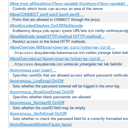
Allow from all|
host
|env=[!]
env-variable
[
host
|env=[!]
env-variable
] .
Controls which hosts can access an area of the server
AllowCONNECT
port
[-
port
] [
port
[-
port
]] ...
Ports that are allowed to
through the proxy
CONNECT
AllowEncodedSlashes On|Off|NoDecode
Kodlanmış dosya yolu ayracı içeren URL’lere izin verilip verilmeyeceğin
AllowMethods reset|
HTTP-method
[
HTTP-method
]...
Restrict access to the listed HTTP methods
AllowOverride All|None|
[
] ...
yönerge-türü
yönerge-türü
dosyalarında bulunmasına izin verilen yönerge türleri belirt
.htaccess
AllowOverrideList None|
[
] ...
yönerge
yönerge-türü
dosyalarında izin verilecek yönergeler tek tek belirtilir
.htaccess
Anonymous
user
[
user
] ...
Specifies userIDs that are allowed access without password verificati
Anonymous_LogEmail On|Off
Sets whether the password entered will be logged in the error log
Anonymous_MustGiveEmail On|Off
Specifies whether blank passwords are allowed
Anonymous_NoUserID On|Off
Sets whether the userID field may be empty
Anonymous_VerifyEmail On|Off
Sets whether to check the password field for a correctly formatted em
AsyncRequestWorkerFactor
factor