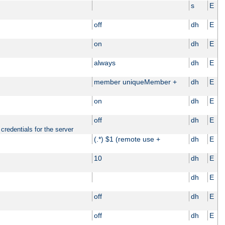
s
E
off
dh
E
on
dh
E
always
dh
E
member uniqueMember +
dh
E
on
dh
E
off
dh
E
credentials for the server
(.*) $1 (remote use +
dh
E
10
dh
E
dh
E
off
dh
E
off
dh
E