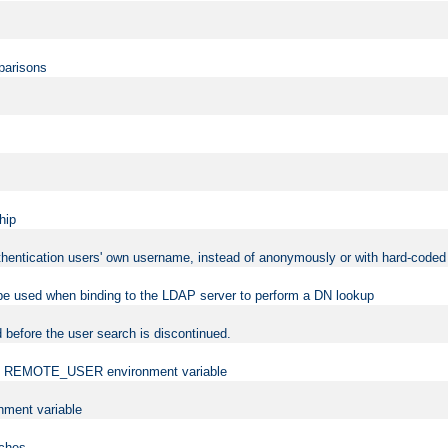
mparisons
hip
uthentication users' own username, instead of anonymously or with hard-coded 
 be used when binding to the LDAP server to perform a DN lookup
 before the user search is discontinued.
t the REMOTE_USER environment variable
ment variable
rches