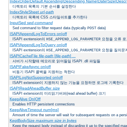
IndexOrderDefault Ascending|Descending Name|Date|Size|Descri
디렉토리 목록의 기본 순서를 설정한다
IndexStyleSheet
url-path
디렉토리 목록에 CSS 스타일쉬트를 추가한다
InputSed
sed-command
Sed command to filter request data (typically
data)
POST
ISAPIAppendLogToErrors on|off
ISAPI exntension의
요청을 오류 로
HSE_APPEND_LOG_PARAMETER
ISAPIAppendLogToQuery on|off
ISAPI exntension의
요청을 질의문
HSE_APPEND_LOG_PARAMETER
ISAPICacheFile
file-path
[
file-path
] ...
서버가 시작할때 메모리로 읽어들일 ISAPI .dll 파일들
ISAPIFakeAsync on|off
비동기 ISAPI 콜백을 지원하는 척한다
ISAPILogNotSupported on|off
ISAPI extension이 지원하지 않는 기능을 요청하면 로그에 기록한다
ISAPIReadAheadBuffer
size
ISAPI extension의 미리읽기버퍼(read ahead buffer) 크기
KeepAlive On|Off
Enables HTTP persistent connections
KeepAliveTimeout
num
[ms]
Amount of time the server will wait for subsequent requests on a pers
KeptBodySize
maximum size in bytes
Keep the request body instead of discarding it up to the specified ma