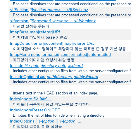
Encloses directives that are processed conditional on the presence o
<IfSection [!]
section-name
> ... </IfSection>
Encloses directives that are processed conditional on the presence or
<IfVersion [[!]
operator
]
version
> ... </IfVersion>
버전별 설정을 묶는다
ImapBase map|referer|
URL
이미지맵 파일에서
기본값
base
ImapDefault error|nocontent|map|referer|
URL
이미지맵에 어느 영역에도 해당하지 않는 좌표를 준 경우 기본 행동
ImapMenu none|formatted|semiformatted|unformatted
좌표없이 이미지맵 요청시 취할 행동
Include
file-path
|
directory-path
|
wildcard
Includes other configuration files from within the server configuration f
IncludeOptional
file-path
|
directory-path
|
wildcard
Includes other configuration files from within the server configuration f
Inserts text in the HEAD section of an index page.
IndexIgnore
file
[
file
] ...
디렉토리 목록에서 숨길 파일목록을 추가한다
IndexIgnoreReset ON|OFF
Empties the list of files to hide when listing a directory
IndexOptions [+|-]
option
[[+|-]
option
] ...
디렉토리 목록의 여러 설정들