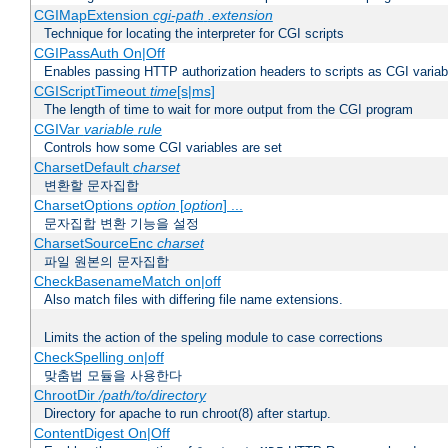
CGIMapExtension
cgi-path
.extension
Technique for locating the interpreter for CGI scripts
CGIPassAuth On|Off
Enables passing HTTP authorization headers to scripts as CGI variab
CGIScriptTimeout
time
[s|ms]
The length of time to wait for more output from the CGI program
CGIVar
variable
rule
Controls how some CGI variables are set
CharsetDefault
charset
변환할 문자집합
CharsetOptions
option
[
option
] ...
문자집합 변환 기능을 설정
CharsetSourceEnc
charset
파일 원본의 문자집합
CheckBasenameMatch on|off
Also match files with differing file name extensions.
Limits the action of the speling module to case corrections
CheckSpelling on|off
맞춤법 모듈을 사용한다
ChrootDir
/path/to/directory
Directory for apache to run chroot(8) after startup.
ContentDigest On|Off