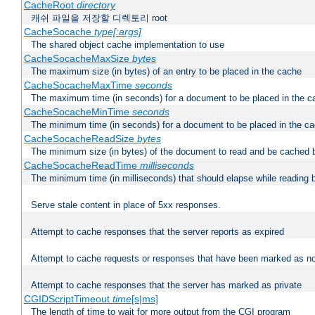
CacheRoot
directory
캐쉬 파일을 저장할 디렉토리 root
CacheSocache
type[:args]
The shared object cache implementation to use
CacheSocacheMaxSize
bytes
The maximum size (in bytes) of an entry to be placed in the cache
CacheSocacheMaxTime
seconds
The maximum time (in seconds) for a document to be placed in the c
CacheSocacheMinTime
seconds
The minimum time (in seconds) for a document to be placed in the c
CacheSocacheReadSize
bytes
The minimum size (in bytes) of the document to read and be cached 
CacheSocacheReadTime
milliseconds
The minimum time (in milliseconds) that should elapse while reading 
Serve stale content in place of 5xx responses.
Attempt to cache responses that the server reports as expired
Attempt to cache requests or responses that have been marked as no
Attempt to cache responses that the server has marked as private
CGIDScriptTimeout
time
[s|ms]
The length of time to wait for more output from the CGI program