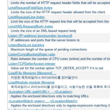
Limits the number of HTTP request header fields that will be accepted
LimitRequestFieldSize
bytes
Limits the size of the HTTP request header allowed from the client
LimitRequestLine
bytes
Limit the size of the HTTP request line that will be accepted from the 
LimitXMLRequestBody
bytes
Limits the size of an XML-based request body
Listen [
IP-address
:]
portnumber
[
protocol
]
IP addresses and ports that the server listens to
ListenBackLog
backlog
Maximum length of the queue of pending connections
ListenCoresBucketsRatio
ratio
Ratio between the number of CPU cores (online) and the number of lis
ListenTCPDeferAccept
integer
Value set for the socket option TCP_DEFER_ACCEPT if it is set
LoadFile
filename
[
filename
] ...
지정한 목적파일이나 라이브러리를 읽어들인다
LoadModule
module filename
목적파일이나 라이브러리를 읽어들이고, 사용가능한 모듈 목록에 추
<Location
URL-path
|
URL
> ... </Location>
Applies the enclosed directives only to matching URLs
<LocationMatch
regex
> ... </LocationMatch>
Applies the enclosed directives only to regular-expression matching 