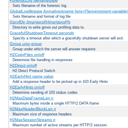
ForensicLog
filename
|
pipe
Sets filename of the forensic log
GlobalLog
file
|
pipe
format
|
nickname
[env=[!]
environment-variable
Sets filename and format of log file
GprofDir
/tmp/gprof/
|
/tmp/gprof/
%
Directory to write gmon.out profiling data to.
GracefulShutdownTimeout
seconds
Specify a timeout after which a gracefully shutdown server will exit.
Group
unix-group
Group under which the server will answer requests
H2CopyFiles on|off
Determine file handling in responses
H2Direct on|off
H2 Direct Protocol Switch
H2EarlyHint
name
value
Add a response header to be picked up in 103 Early Hints
H2EarlyHints on|off
Determine sending of 103 status codes
H2MaxDataFrameLen
n
Maximum bytes inside a single HTTP/2 DATA frame
H2MaxHeaderBlockLen
n
Maximum size of response headers
H2MaxSessionStreams
n
Maximum number of active streams per HTTP/2 session.