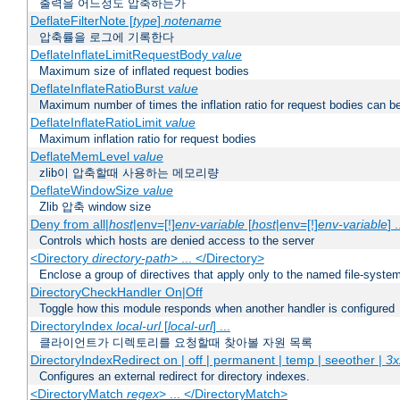
출력을 어느정도 압축하는가
DeflateFilterNote [
type
]
notename
압축률을 로그에 기록한다
DeflateInflateLimitRequestBody
value
Maximum size of inflated request bodies
DeflateInflateRatioBurst
value
Maximum number of times the inflation ratio for request bodies can b
DeflateInflateRatioLimit
value
Maximum inflation ratio for request bodies
DeflateMemLevel
value
zlib이 압축할때 사용하는 메모리량
DeflateWindowSize
value
Zlib 압축 window size
Deny from all|
host
|env=[!]
env-variable
[
host
|env=[!]
env-variable
] .
Controls which hosts are denied access to the server
<Directory
directory-path
> ... </Directory>
Enclose a group of directives that apply only to the named file-system 
DirectoryCheckHandler On|Off
Toggle how this module responds when another handler is configured
DirectoryIndex
local-url
[
local-url
] ...
클라이언트가 디렉토리를 요청할때 찾아볼 자원 목록
DirectoryIndexRedirect on | off | permanent | temp | seeother |
3x
Configures an external redirect for directory indexes.
<DirectoryMatch
regex
> ... </DirectoryMatch>