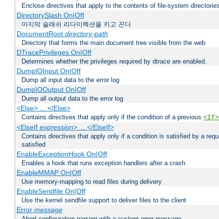
Enclose directives that apply to the contents of file-system directori
DirectorySlash On|Off
마지막 슬래쉬 리다이렉션을 키고 끈다
DocumentRoot
directory-path
Directory that forms the main document tree visible from the web
DTracePrivileges On|Off
Determines whether the privileges required by dtrace are enabled.
DumpIOInput On|Off
Dump all input data to the error log
DumpIOOutput On|Off
Dump all output data to the error log
<Else> ... </Else>
Contains directives that apply only if the condition of a previous
<If>
<ElseIf
expression
> ... </ElseIf>
Contains directives that apply only if a condition is satisfied by a req
satisfied
EnableExceptionHook On|Off
Enables a hook that runs exception handlers after a crash
EnableMMAP On|Off
Use memory-mapping to read files during delivery
EnableSendfile On|Off
Use the kernel sendfile support to deliver files to the client
Error
message
Abort configuration parsing with a custom error message