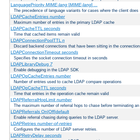
LanguagePriority
MIME-lang
[
MIME-lang
] ...
The precedence of language variants for cases where the client does
LDAPCacheEntries
number
Maximum number of entries in the primary LDAP cache
LDAPCacheTTL
seconds
Time that cached items remain valid
LDAPConnectionPoolTTL
n
Discard backend connections that have been sitting in the connection
LDAPConnectionTimeout
seconds
Specifies the socket connection timeout in seconds
LDAPLibraryDebug
7
Enable debugging in the LDAP SDK
LDAPOpCacheEntries
number
Number of entries used to cache LDAP compare operations
LDAPOpCacheTTL
seconds
Time that entries in the operation cache remain valid
LDAPReferralHopLimit
number
The maximum number of referral hops to chase before terminating a
LDAPReferrals On|Off|default
Enable referral chasing during queries to the LDAP server.
LDAPRetries
number-of-retries
Configures the number of LDAP server retries.
LDAPRetryDelay
seconds