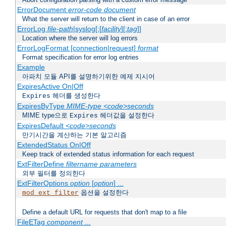
ErrorDocument
error-code
document
What the server will return to the client in case of an error
ErrorLog
file-path
|syslog[:[
facility
][:
tag
]]
Location where the server will log errors
ErrorLogFormat [connection|request]
format
Format specification for error log entries
Example
아파치 모듈 API를 설명하기위한 예제 지시어
ExpiresActive On|Off
헤더를 생성한다
Expires
ExpiresByType
MIME-type
<code>seconds
MIME type으로
헤더값을 설정한다
Expires
ExpiresDefault
<code>seconds
만기시간을 계산하는 기본 알고리즘
ExtendedStatus On|Off
Keep track of extended status information for each request
ExtFilterDefine
filtername
parameters
외부 필터를 정의한다
ExtFilterOptions
option
[
option
] ...
옵션을 설정한다
mod_ext_filter
Define a default URL for requests that don't map to a file
FileETag
component
...