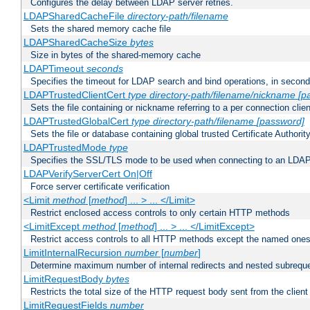
Configures the delay between LDAP server retries.
LDAPSharedCacheFile
directory-path/filename
Sets the shared memory cache file
LDAPSharedCacheSize
bytes
Size in bytes of the shared-memory cache
LDAPTimeout
seconds
Specifies the timeout for LDAP search and bind operations, in secon
LDAPTrustedClientCert
type
directory-path/filename/nickname
[p
Sets the file containing or nickname referring to a per connection clien
LDAPTrustedGlobalCert
type
directory-path/filename
[password]
Sets the file or database containing global trusted Certificate Authority 
LDAPTrustedMode
type
Specifies the SSL/TLS mode to be used when connecting to an LDAP
LDAPVerifyServerCert On|Off
Force server certificate verification
<Limit
method
[
method
] ... > ... </Limit>
Restrict enclosed access controls to only certain HTTP methods
<LimitExcept
method
[
method
] ... > ... </LimitExcept>
Restrict access controls to all HTTP methods except the named one
LimitInternalRecursion
number
[
number
]
Determine maximum number of internal redirects and nested subrequ
LimitRequestBody
bytes
Restricts the total size of the HTTP request body sent from the client
LimitRequestFields
number