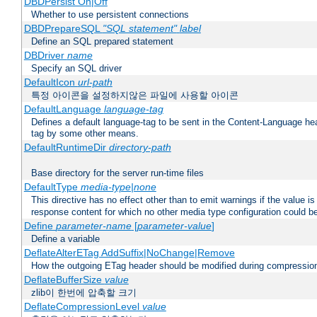
DBDPersist On|Off
Whether to use persistent connections
DBDPrepareSQL
"SQL statement"
label
Define an SQL prepared statement
DBDriver
name
Specify an SQL driver
DefaultIcon
url-path
특정 아이콘을 설정하지않은 파일에 사용할 아이콘
DefaultLanguage
language-tag
Defines a default language-tag to be sent in the Content-Language head
tag by some other means.
DefaultRuntimeDir
directory-path
Base directory for the server run-time files
DefaultType
media-type|none
This directive has no effect other than to emit warnings if the value i
response content for which no other media type configuration could b
Define
parameter-name
[
parameter-value
]
Define a variable
DeflateAlterETag AddSuffix|NoChange|Remove
How the outgoing ETag header should be modified during compressio
DeflateBufferSize
value
zlib이 한번에 압축할 크기
DeflateCompressionLevel
value