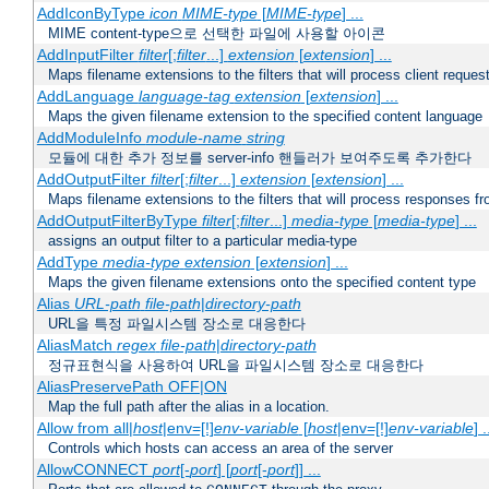
AddIconByType
icon
MIME-type
[
MIME-type
] ...
MIME content-type으로 선택한 파일에 사용할 아이콘
AddInputFilter
filter
[;
filter
...]
extension
[
extension
] ...
Maps filename extensions to the filters that will process client reques
AddLanguage
language-tag
extension
[
extension
] ...
Maps the given filename extension to the specified content language
AddModuleInfo
module-name
string
모듈에 대한 추가 정보를 server-info 핸들러가 보여주도록 추가한다
AddOutputFilter
filter
[;
filter
...]
extension
[
extension
] ...
Maps filename extensions to the filters that will process responses fr
AddOutputFilterByType
filter
[;
filter
...]
media-type
[
media-type
] ...
assigns an output filter to a particular media-type
AddType
media-type
extension
[
extension
] ...
Maps the given filename extensions onto the specified content type
Alias
URL-path
file-path
|
directory-path
URL을 특정 파일시스템 장소로 대응한다
AliasMatch
regex
file-path
|
directory-path
정규표현식을 사용하여 URL을 파일시스템 장소로 대응한다
AliasPreservePath OFF|ON
Map the full path after the alias in a location.
Allow from all|
host
|env=[!]
env-variable
[
host
|env=[!]
env-variable
] .
Controls which hosts can access an area of the server
AllowCONNECT
port
[-
port
] [
port
[-
port
]] ...