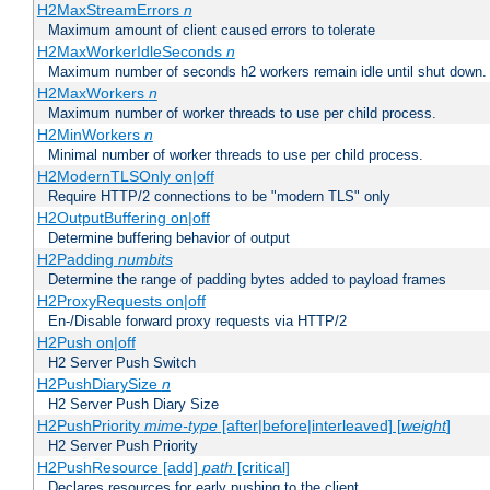
H2MaxStreamErrors
n
Maximum amount of client caused errors to tolerate
H2MaxWorkerIdleSeconds
n
Maximum number of seconds h2 workers remain idle until shut down.
H2MaxWorkers
n
Maximum number of worker threads to use per child process.
H2MinWorkers
n
Minimal number of worker threads to use per child process.
H2ModernTLSOnly on|off
Require HTTP/2 connections to be "modern TLS" only
H2OutputBuffering on|off
Determine buffering behavior of output
H2Padding
numbits
Determine the range of padding bytes added to payload frames
H2ProxyRequests on|off
En-/Disable forward proxy requests via HTTP/2
H2Push on|off
H2 Server Push Switch
H2PushDiarySize
n
H2 Server Push Diary Size
H2PushPriority
mime-type
[after|before|interleaved] [
weight
]
H2 Server Push Priority
H2PushResource [add]
path
[critical]
Declares resources for early pushing to the client