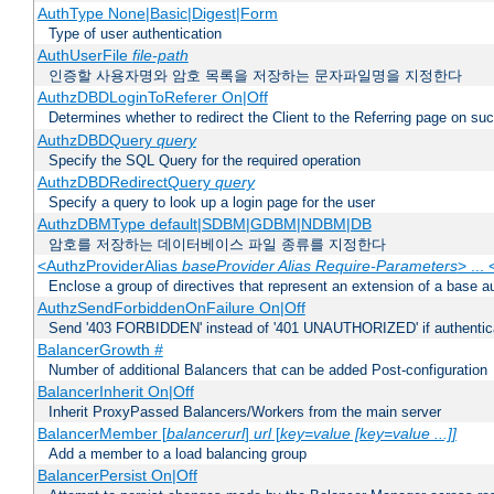
AuthType None|Basic|Digest|Form
Type of user authentication
AuthUserFile
file-path
인증할 사용자명와 암호 목록을 저장하는 문자파일명을 지정한다
AuthzDBDLoginToReferer On|Off
Determines whether to redirect the Client to the Referring page on succ
AuthzDBDQuery
query
Specify the SQL Query for the required operation
AuthzDBDRedirectQuery
query
Specify a query to look up a login page for the user
AuthzDBMType default|SDBM|GDBM|NDBM|DB
암호를 저장하는 데이터베이스 파일 종류를 지정한다
<AuthzProviderAlias
baseProvider Alias Require-Parameters
> ...
Enclose a group of directives that represent an extension of a base au
AuthzSendForbiddenOnFailure On|Off
Send '403 FORBIDDEN' instead of '401 UNAUTHORIZED' if authenticat
BalancerGrowth
#
Number of additional Balancers that can be added Post-configuration
BalancerInherit On|Off
Inherit ProxyPassed Balancers/Workers from the main server
BalancerMember [
balancerurl
]
url
[
key=value [key=value ...]]
Add a member to a load balancing group
BalancerPersist On|Off