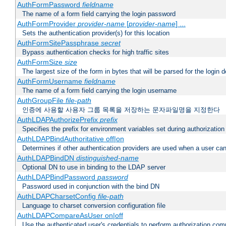
AuthFormPassword
fieldname
The name of a form field carrying the login password
AuthFormProvider
provider-name
[
provider-name
] ...
Sets the authentication provider(s) for this location
AuthFormSitePassphrase
secret
Bypass authentication checks for high traffic sites
AuthFormSize
size
The largest size of the form in bytes that will be parsed for the login d
AuthFormUsername
fieldname
The name of a form field carrying the login username
AuthGroupFile
file-path
인증에 사용할 사용자 그룹 목록을 저장하는 문자파일명을 지정한다
AuthLDAPAuthorizePrefix
prefix
Specifies the prefix for environment variables set during authorization
AuthLDAPBindAuthoritative off|on
Determines if other authentication providers are used when a user can
AuthLDAPBindDN
distinguished-name
Optional DN to use in binding to the LDAP server
AuthLDAPBindPassword
password
Password used in conjunction with the bind DN
AuthLDAPCharsetConfig
file-path
Language to charset conversion configuration file
AuthLDAPCompareAsUser on|off
Use the authenticated user's credentials to perform authorization co