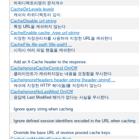
하위디렉토리명의 문자개수
CacheDirLevels
levels
캐쉬의 하위디렉토리 깊이.
CacheDisable
url-string
특정 URL을 캐쉬하지 않는다
CacheEnable
cache_type
url-string
지정한 저장관리자를 사용하여 지정한 URL을 캐쉬한다
CacheFile
file-path
[
file-path
] ...
시작시 여러 파일 핸들을 캐쉬한다
Add an X-Cache header to the response.
CacheIgnoreCacheControl On|Off
클라이언트가 캐쉬하지않는 내용을 요청함을 무시한다.
CacheIgnoreHeaders
header-string
[
header-string
] ...
캐쉬에 지정한 HTTP 헤더(들)를 저장하지 않는다
CacheIgnoreNoLastMod On|Off
응답에 Last Modified 헤더가 없다는 사실을 무시한다.
Ignore query string when caching
Ignore defined session identifiers encoded in the URL when caching
Override the base URL of reverse proxied cache keys.
CacheLastModifiedFactor
float