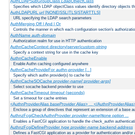
AuthLDAPSubGroupClass
LdapObjectClass
Specifies which LDAP objectClass values identify directory objects t
AuthLDAPURL
url
[NONE|SSL|TLS|STARTTLS]
URL specifying the LDAP search parameters
AuthMerging Off | And | Or
Controls the manner in which each configuration section's authorizatio
AuthName
auth-domain
Authorization realm for use in HTTP authentication
AuthnCacheContext directory|server|
custom-string
Specify a context string for use in the cache key
AuthnCacheEnable
Enable Authn caching configured anywhere
AuthnCacheProvideFor
authn-provider
[...]
Specify which authn provider(s) to cache for
AuthnCacheSOCache
provider-name[:provider-args]
Select socache backend provider to use
AuthnCacheTimeout
timeout
(seconds)
Set a timeout for cache entries
<AuthnProviderAlias
baseProvider Alias
> ... </AuthnProviderAlias
Enclose a group of directives that represent an extension of a base au
AuthnzFcgiCheckAuthnProvider
provider-name
|
option
...
None
Enables a FastCGI application to handle the check_authn authenticat
AuthnzFcgiDefineProvider
type
provider-name
backend-address
Defines a FastCGI application as a provider for authentication and/or 