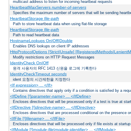
multicast address to listen for incoming heartbeat requests
HeartbeatMaxServers
number-of-servers
Specifies the maximum number of servers that will be sending heartbe
HeartbeatStorage
file-path
Path to store heartbeat data when using flat-file storage
HeartbeatStorage
file-path
Path to read heartbeat data
HostnameLookups On|Off|Double
Enables DNS lookups on client IP addresses
HttpProtocolOptions [Strict|Unsafe] [RegisteredMethods|LenientM
Modify restrictions on HTTP Request Messages
IdentityCheck On|Off
원격 사용자의 RFC 1413 신원을 로그에 기록한다
IdentityCheckTimeout
seconds
ident 요청의 시간제한을 지정한다
<If
expression
> ... </If>
Contains directives that apply only if a condition is satisfied by a req
<IfDefine [!]
parameter-name
> ... </IfDefine>
Encloses directives that will be processed only if a test is true at star
<IfDirective [!]
directive-name
> ... </IfDirective>
Encloses directives that are processed conditional on the presence or
<IfFile [!]
filename
> ... </IfFile>
Encloses directives that will be processed only if file exists at startup
<IfModule [!]
module-file
|
module-identifier
> ... </IfModule>