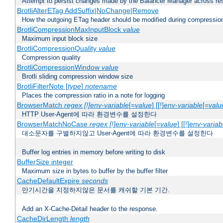
Attempt to persist changes made by the Balancer Manager across res
BrotliAlterETag AddSuffix|NoChange|Remove
How the outgoing ETag header should be modified during compressio
BrotliCompressionMaxInputBlock
value
Maximum input block size
BrotliCompressionQuality
value
Compression quality
BrotliCompressionWindow
value
Brotli sliding compression window size
BrotliFilterNote [
type
]
notename
Places the compression ratio in a note for logging
BrowserMatch
regex [!]env-variable
[=
value
] [[!]
env-variable
[=
valu
HTTP User-Agent에 따라 환경변수를 설정한다
BrowserMatchNoCase
regex [!]env-variable
[=
value
] [[!]
env-variab
대소문자를 구별하지않고 User-Agent에 따라 환경변수를 설정한다
Buffer log entries in memory before writing to disk
BufferSize integer
Maximum size in bytes to buffer by the buffer filter
CacheDefaultExpire
seconds
만기시간을 지정하지않은 문서를 캐쉬할 기본 기간.
Add an X-Cache-Detail header to the response.
CacheDirLength
length