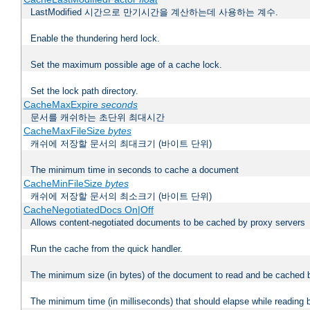
LastModified 시간으로 만기시간을 계산하는데 사용하는 계수.
Enable the thundering herd lock.
Set the maximum possible age of a cache lock.
Set the lock path directory.
CacheMaxExpire
seconds
문서를 캐쉬하는 초단위 최대시간
CacheMaxFileSize
bytes
캐쉬에 저장할 문서의 최대크기 (바이트 단위)
The minimum time in seconds to cache a document
CacheMinFileSize
bytes
캐쉬에 저장할 문서의 최소크기 (바이트 단위)
CacheNegotiatedDocs On|Off
Allows content-negotiated documents to be cached by proxy servers
Run the cache from the quick handler.
The minimum size (in bytes) of the document to read and be cached 
The minimum time (in milliseconds) that should elapse while reading 