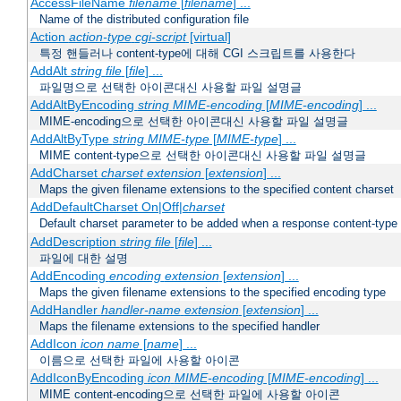
AccessFileName
filename
[
filename
] ...
Name of the distributed configuration file
Action
action-type
cgi-script
[virtual]
특정 핸들러나 content-type에 대해 CGI 스크립트를 사용한다
AddAlt
string
file
[
file
] ...
파일명으로 선택한 아이콘대신 사용할 파일 설명글
AddAltByEncoding
string
MIME-encoding
[
MIME-encoding
] ...
MIME-encoding으로 선택한 아이콘대신 사용할 파일 설명글
AddAltByType
string
MIME-type
[
MIME-type
] ...
MIME content-type으로 선택한 아이콘대신 사용할 파일 설명글
AddCharset
charset
extension
[
extension
] ...
Maps the given filename extensions to the specified content charset
AddDefaultCharset On|Off|
charset
Default charset parameter to be added when a response content-type
AddDescription
string file
[
file
] ...
파일에 대한 설명
AddEncoding
encoding
extension
[
extension
] ...
Maps the given filename extensions to the specified encoding type
AddHandler
handler-name
extension
[
extension
] ...
Maps the filename extensions to the specified handler
AddIcon
icon
name
[
name
] ...
이름으로 선택한 파일에 사용할 아이콘
AddIconByEncoding
icon
MIME-encoding
[
MIME-encoding
] ...
MIME content-encoding으로 선택한 파일에 사용할 아이콘