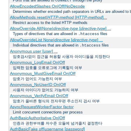
Ports that are allowed to
through the proxy
CONNECT
AllowEncodedSlashes On|Off|NoDecode
Determines whether encoded path separators in URLs are allowed to 
AllowMethods reset|
HTTP-method
[
HTTP-method
]...
Restrict access to the listed HTTP methods
AllowOverride All|None|
directive-type
[
directive-type
] ...
Types of directives that are allowed in
files
.htaccess
AllowOverrideList None|
directive
[
directive-type
] ...
Individual directives that are allowed in
files
.htaccess
Anonymous
user
[
user
] ...
암호검사없이 접근을 허용할 사용자 아이디들을 지정한다
Anonymous_LogEmail On|Off
입력한 암호를 오류로그에 기록할지 여부
Anonymous_MustGiveEmail On|Off
암호가 없어도 가능한지 여부
Anonymous_NoUserID On|Off
사용자 아이디가 없어도 가능하지 여부
Anonymous_VerifyEmail On|Off
암호가 올바른 형식의 전자우편 주소인지 검사 여부
AsyncRequestWorkerFactor
factor
Limit concurrent connections per process
AuthBasicAuthoritative On|Off
인증과 권한부여를 저수준 모듈에 넘겨줄지 결정한다
AuthBasicFake off|
username
[
password
]