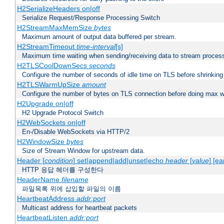
H2SerializeHeaders on|off
Serialize Request/Response Processing Switch
H2StreamMaxMemSize
bytes
Maximum amount of output data buffered per stream.
H2StreamTimeout
time-interval
[s]
Maximum time waiting when sending/receiving data to stream proces
H2TLSCoolDownSecs
seconds
Configure the number of seconds of idle time on TLS before shrinking
H2TLSWarmUpSize
amount
Configure the number of bytes on TLS connection before doing max w
H2Upgrade on|off
H2 Upgrade Protocol Switch
H2WebSockets on|off
En-/Disable WebSockets via HTTP/2
H2WindowSize
bytes
Size of Stream Window for upstream data.
Header [
condition
] set|append|add|unset|echo
header
[
value
] [ea
HTTP 응답 헤더를 구성한다
HeaderName
filename
파일목록 위에 삽입할 파일의 이름
HeartbeatAddress
addr:port
Multicast address for heartbeat packets
HeartbeatListen
addr:port