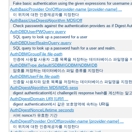
Fake basic authentication using the given expressions for username
AuthBasicProvider On|Off|
provider-name
[
provider-name
] ...
이 위치에 대한 인증제공자를 지정한다
AuthBasicUseDigestAlgorithm MD5|Off
Check passwords against the authentication providers as if Digest Aut
AuthDBDUserPWQuery
query
SQL query to look up a password for a user
AuthDBDUserRealmQuery
query
SQL query to look up a password hash for a user and realm.
AuthDBMGroupFile
file-path
인증에 사용할 사용자 그룹 목록을 저장하는 데이터베이스 파일명을 
AuthDBMType default|SDBM|GDBM|NDBM|DB
암호를 저장하는 데이터베이스 파일 종류를 지정한다
AuthDBMUserFile
file-path
인증할 사용자와 암호 목록을 저장하는 데이터베이스 파일명을 지정
AuthDigestAlgorithm MD5|MD5-sess
digest authentication에서 challenge와 response hash를 계산
AuthDigestDomain
URI
[
URI
] ...
digest authentication에서 같은 보호영역에 속하는 URI들
AuthDigestNonceLifetime
seconds
서버 nonce가 유효한 기간
AuthDigestProvider On|Off|
provider-name
[
provider-name
] ...
이 위치에 대한 인증제공자를 지정한다