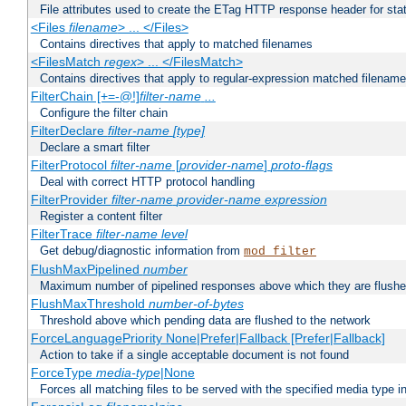
File attributes used to create the ETag HTTP response header for stati
<Files
filename
> ... </Files>
Contains directives that apply to matched filenames
<FilesMatch
regex
> ... </FilesMatch>
Contains directives that apply to regular-expression matched filenam
FilterChain [+=-@!]
filter-name
...
Configure the filter chain
FilterDeclare
filter-name
[type]
Declare a smart filter
FilterProtocol
filter-name
[
provider-name
]
proto-flags
Deal with correct HTTP protocol handling
FilterProvider
filter-name
provider-name
expression
Register a content filter
FilterTrace
filter-name
level
Get debug/diagnostic information from
mod_filter
FlushMaxPipelined
number
Maximum number of pipelined responses above which they are flushe
FlushMaxThreshold
number-of-bytes
Threshold above which pending data are flushed to the network
ForceLanguagePriority None|Prefer|Fallback [Prefer|Fallback]
Action to take if a single acceptable document is not found
ForceType
media-type
|None
Forces all matching files to be served with the specified media type 