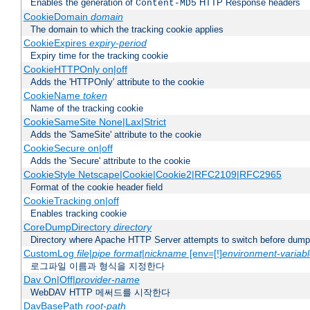
Enables the generation of
HTTP Response headers
Content-MD5
CookieDomain
domain
The domain to which the tracking cookie applies
CookieExpires
expiry-period
Expiry time for the tracking cookie
CookieHTTPOnly on|off
Adds the 'HTTPOnly' attribute to the cookie
CookieName
token
Name of the tracking cookie
CookieSameSite None|Lax|Strict
Adds the 'SameSite' attribute to the cookie
CookieSecure on|off
Adds the 'Secure' attribute to the cookie
CookieStyle Netscape|Cookie|Cookie2|RFC2109|RFC2965
Format of the cookie header field
CookieTracking on|off
Enables tracking cookie
CoreDumpDirectory
directory
Directory where Apache HTTP Server attempts to switch before dump
CustomLog
file
|
pipe
format
|
nickname
[env=[!]
environment-variab
로그파일 이름과 형식을 지정한다
Dav On|Off|
provider-name
WebDAV HTTP 메써드를 시작한다
DavBasePath
root-path