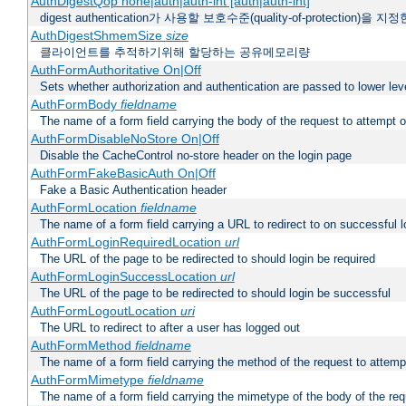
AuthDigestQop none|auth|auth-int [auth|auth-int]
digest authentication가 사용할 보호수준(quality-of-protection)을 지
AuthDigestShmemSize
size
클라이언트를 추적하기위해 할당하는 공유메모리량
AuthFormAuthoritative On|Off
Sets whether authorization and authentication are passed to lower le
AuthFormBody
fieldname
The name of a form field carrying the body of the request to attempt 
AuthFormDisableNoStore On|Off
Disable the CacheControl no-store header on the login page
AuthFormFakeBasicAuth On|Off
Fake a Basic Authentication header
AuthFormLocation
fieldname
The name of a form field carrying a URL to redirect to on successful l
AuthFormLoginRequiredLocation
url
The URL of the page to be redirected to should login be required
AuthFormLoginSuccessLocation
url
The URL of the page to be redirected to should login be successful
AuthFormLogoutLocation
uri
The URL to redirect to after a user has logged out
AuthFormMethod
fieldname
The name of a form field carrying the method of the request to attemp
AuthFormMimetype
fieldname
The name of a form field carrying the mimetype of the body of the req