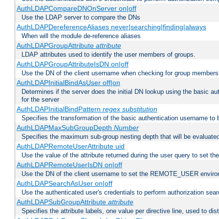
AuthLDAPCompareDNOnServer on|off
Use the LDAP server to compare the DNs
AuthLDAPDereferenceAliases never|searching|finding|always
When will the module de-reference aliases
AuthLDAPGroupAttribute
attribute
LDAP attributes used to identify the user members of groups.
AuthLDAPGroupAttributeIsDN on|off
Use the DN of the client username when checking for group members
AuthLDAPInitialBindAsUser off|on
Determines if the server does the initial DN lookup using the basic a
for the server
AuthLDAPInitialBindPattern
regex
substitution
Specifies the transformation of the basic authentication username to
AuthLDAPMaxSubGroupDepth
Number
Specifies the maximum sub-group nesting depth that will be evaluated
AuthLDAPRemoteUserAttribute uid
Use the value of the attribute returned during the user query to se
AuthLDAPRemoteUserIsDN on|off
Use the DN of the client username to set the REMOTE_USER environ
AuthLDAPSearchAsUser on|off
Use the authenticated user's credentials to perform authorization sea
AuthLDAPSubGroupAttribute
attribute
Specifies the attribute labels, one value per directive line, used to d