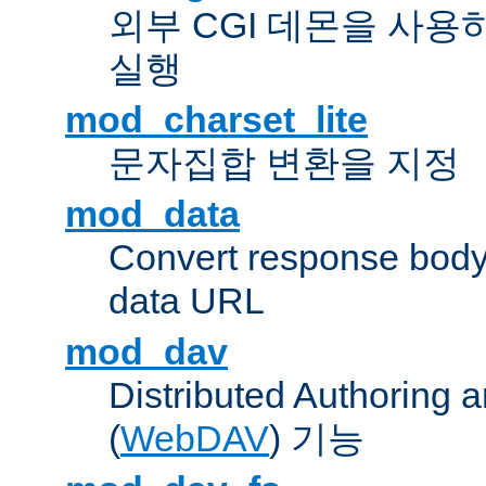
외부 CGI 데몬을 사용
실행
mod_charset_lite
문자집합 변환을 지정
mod_data
Convert response bod
data URL
mod_dav
Distributed Authoring 
(
WebDAV
) 기능