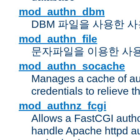
mod_authn_dbm
DBM 파일을 사용한 
mod_authn_file
문자파일을 이용한 사
mod_authn_socache
Manages a cache of au
credentials to relieve 
mod_authnz_fcgi
Allows a FastCGI author
handle Apache httpd au