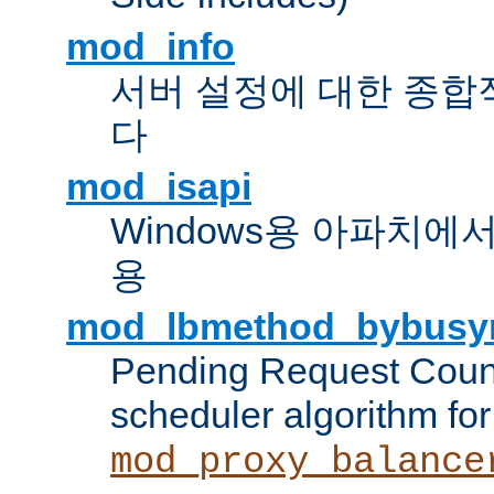
mod_info
서버 설정에 대한 종합
다
mod_isapi
Windows용 아파치에서 IS
용
mod_lbmethod_bybusy
Pending Request Count
scheduler algorithm for
mod_proxy_balance