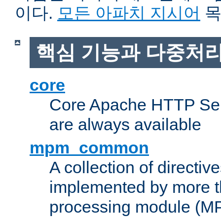
이다.
모든 아파치 지시어
목
핵심 기능과 다중처리
core
Core Apache HTTP Serv
are always available
mpm_common
A collection of directive
implemented by more t
processing module (M