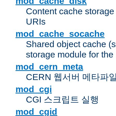
mod_cache_disk
Content cache storage
URIs
mod_cache_socache
Shared object cache (
storage module for the 
mod_cern_meta
CERN 웹서버 메타파
mod_cgi
CGI 스크립트 실행
mod_cgid