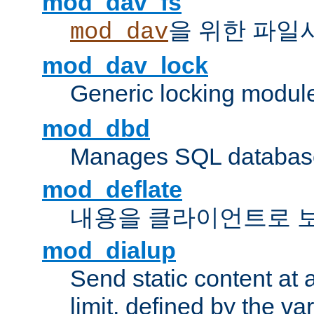
mod_dav_fs
을 위한 파일
mod_dav
mod_dav_lock
Generic locking modul
mod_dbd
Manages SQL database
mod_deflate
내용을 클라이언트로 
mod_dialup
Send static content at 
limit, defined by the v