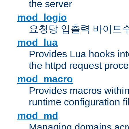
the server
mod_logio
요청당 입출력 바이트
mod_lua
Provides Lua hooks into
the httpd request proc
mod_macro
Provides macros withi
runtime configuration fi
mod_md
Managing domains acros