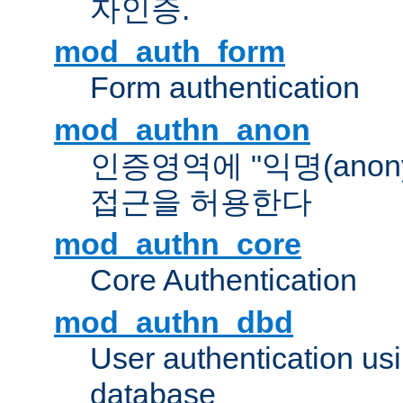
자인증.
mod_auth_form
Form authentication
mod_authn_anon
인증영역에 "익명(anon
접근을 허용한다
mod_authn_core
Core Authentication
mod_authn_dbd
User authentication u
database