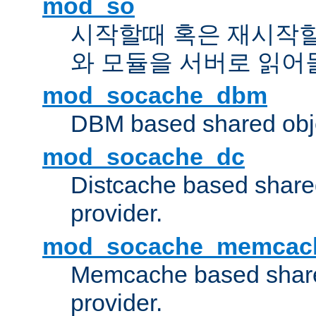
mod_so
시작할때 혹은 재시작
와 모듈을 서버로 읽어
mod_socache_dbm
DBM based shared obje
mod_socache_dc
Distcache based share
provider.
mod_socache_memcac
Memcache based share
provider.