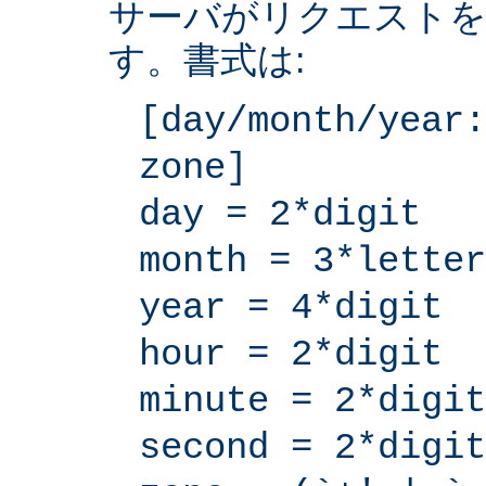
サーバがリクエストを
す。書式は:
[day/month/year:
zone]
day = 2*digit
month = 3*letter
year = 4*digit
hour = 2*digit
minute = 2*digit
second = 2*digit