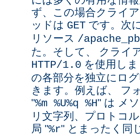
ず、この場合クライア
ッドは
です。次
GET
リソース
/apache_pb
た。そして、 クライ
を使用しま
HTTP/1.0
の各部分を独立にログ
きます。例えば、 フ
"
" は 
%m %U%q %H
リ文字列、プロトコル
局 "
" とまったく
%r