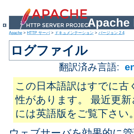
Apach
Apache
>
HTTP サーバ
>
ドキュメンテーション
>
バージョン 2.4
ログファイル
翻訳済み言語:
e
この日本語訳はすでに古
性があります。 最近更
には英語版をご覧下さい
ウェブサーバを効果的に管