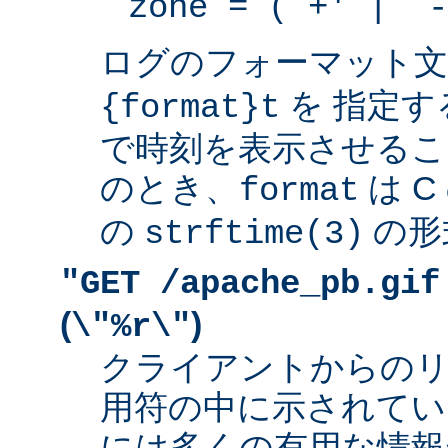
zone = (`+' | `-
ログのフォーマット
を 指定す
{format}t
で時刻を表示させるこ
のとき、
は 
format
の
の形
strftime(3)
"GET /apache_pb.gif
(
)
\"%r\"
クライアントからの
用符の中に示されてい
には多くの有用な情報