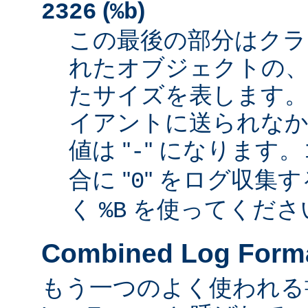
(
)
2326
%b
この最後の部分はクラ
れたオブジェクトの、
たサイズを表します
イアントに送られなか
値は "
" になります
-
合に "
" をログ収集
0
く
を使ってくださ
%B
Combined Log Form
もう一つのよく使われる書式