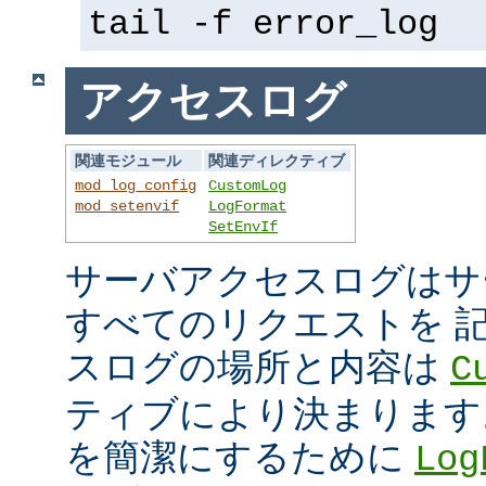
tail -f error_log
アクセスログ
関連モジュール
関連ディレクティブ
mod_log_config
CustomLog
mod_setenvif
LogFormat
SetEnvIf
サーバアクセスログはサ
すべてのリクエストを 
スログの場所と内容は
C
ティブにより決まります
を簡潔にするために
Log