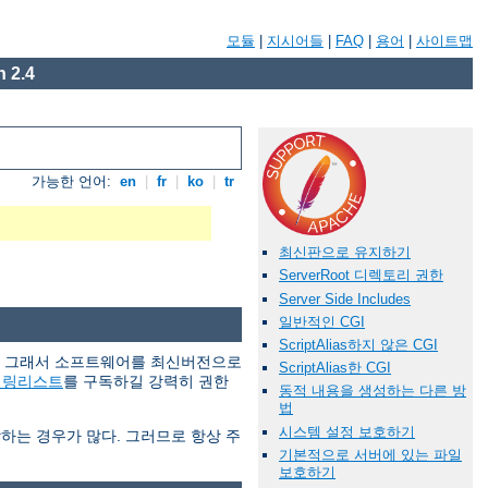
모듈
|
지시어들
|
FAQ
|
용어
|
사이트맵
 2.4
가능한 언어:
en
|
fr
|
ko
|
tr
최신판으로 유지하기
ServerRoot 디렉토리 권한
Server Side Includes
일반적인 CGI
ScriptAlias하지 않은 CGI
다. 그래서 소프트웨어를 최신버전으로
ScriptAlias한 CGI
일링리스트
를 구독하길 강력히 권한
동적 내용을 생성하는 다른 방
법
시스템 설정 보호하기
당하는 경우가 많다. 그러므로 항상 주
기본적으로 서버에 있는 파일
보호하기