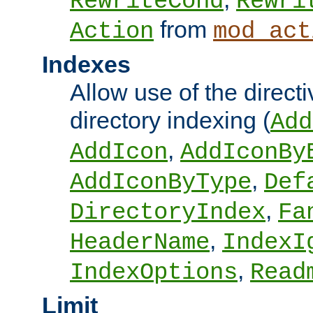
RewriteCond
Rewri
from
Action
mod_act
Indexes
Allow use of the directi
directory indexing (
Add
,
AddIcon
AddIconBy
,
AddIconByType
Def
,
DirectoryIndex
Fa
,
HeaderName
IndexI
,
IndexOptions
Read
Limit