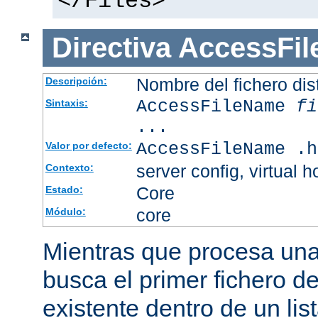
</Files>
Directiva
AccessFi
Nombre del fichero dis
Descripción:
AccessFileName
fi
Sintaxis:
...
AccessFileName .h
Valor por defecto:
server config, virtual h
Contexto:
Core
Estado:
core
Módulo:
Mientras que procesa una 
busca el primer fichero d
existente dentro de un li