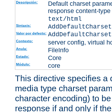
Default charset param
Descripción:
response content-type
text/html
AddDefaultCharset
Sintaxis:
AddDefaultCharset
Valor por defecto:
server config, virtual h
Contexto:
FileInfo
Anula:
Core
Estado:
core
Módulo:
This directive specifies a 
media type charset param
character encoding) to be
response if and only if th