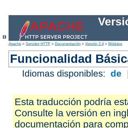
Versi
Apache
>
Servidor HTTP
>
Documentación
>
Versión 2.4
>
Módulos
Funcionalidad Bási
Idiomas disponibles:
de
Esta traducción podría est
Consulte la versión en ing
documentación para compr