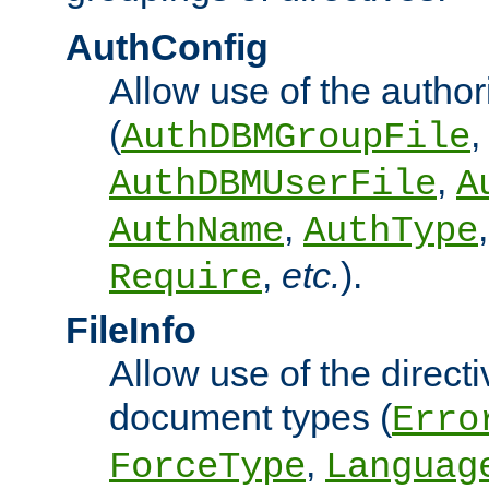
AuthConfig
Allow use of the author
(
,
AuthDBMGroupFile
,
AuthDBMUserFile
A
,
AuthName
AuthType
,
etc.
).
Require
FileInfo
Allow use of the directi
document types (
Erro
,
ForceType
Languag