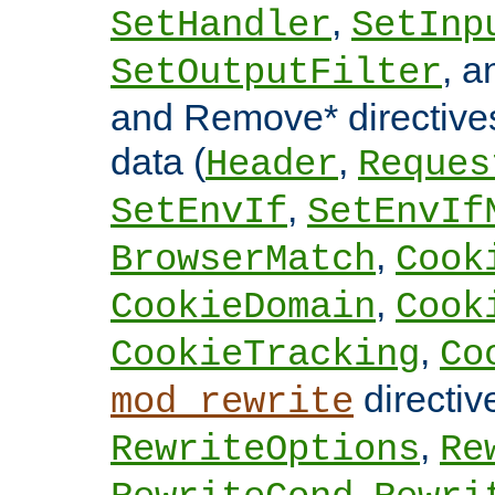
,
SetHandler
SetInp
, 
SetOutputFilter
and Remove* directive
data (
,
Header
Reques
,
SetEnvIf
SetEnvIf
,
BrowserMatch
Cook
,
CookieDomain
Cook
,
CookieTracking
Co
directi
mod_rewrite
,
RewriteOptions
Re
,