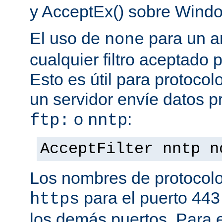
y AcceptEx() sobre Wind
El uso de
para un a
none
cualquier filtro aceptado 
Esto es útil para protoco
un servidor envíe datos p
o
:
ftp:
nntp
AcceptFilter nntp n
Los nombres de protocolo
para el puerto 443
https
los demás puertos. Para e