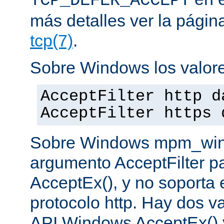
TCP_DEFER_ACCEPT
más detalles ver la pági
tcp(7)
.
Sobre Windows los valore
AcceptFilter http d
AcceptFilter https 
Sobre Windows mpm_winnt
argumento AcceptFilter p
AcceptEx(), y no soporta e
protocolo http. Hay dos va
API Windows AcceptEx() 