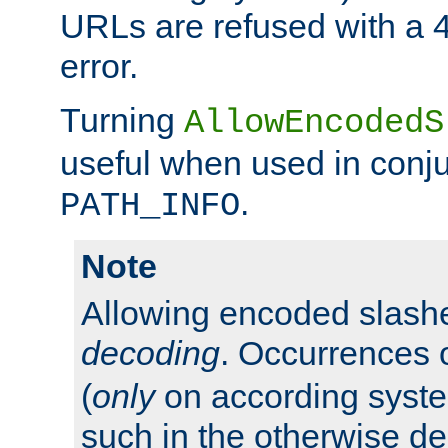
URLs are refused with a 
error.
Turning
AllowEncodedS
useful when used in conju
.
PATH_INFO
Note
Allowing encoded slas
decoding
. Occurrences 
(
only
on according system
such in the otherwise d