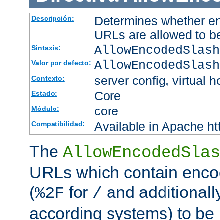
Determines whether en
Descripción:
URLs are allowed to b
AllowEncodedSlash
Sintaxis:
AllowEncodedSlash
Valor por defecto:
server config, virtual h
Contexto:
Core
Estado:
core
Módulo:
Available in Apache ht
Compatibilidad:
The
AllowEncodedSlas
URLs which contain enco
(
for
and additionall
%2F
/
according systems) to be