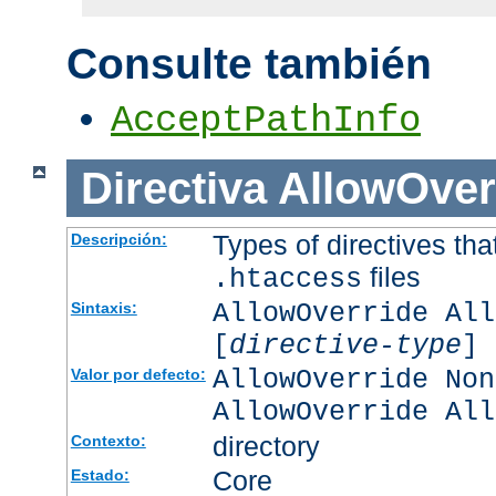
Consulte también
AcceptPathInfo
Directiva
AllowOver
Types of directives tha
Descripción:
files
.htaccess
AllowOverride All
Sintaxis:
[
directive-type
] 
AllowOverride Non
Valor por defecto:
AllowOverride All
directory
Contexto:
Core
Estado: