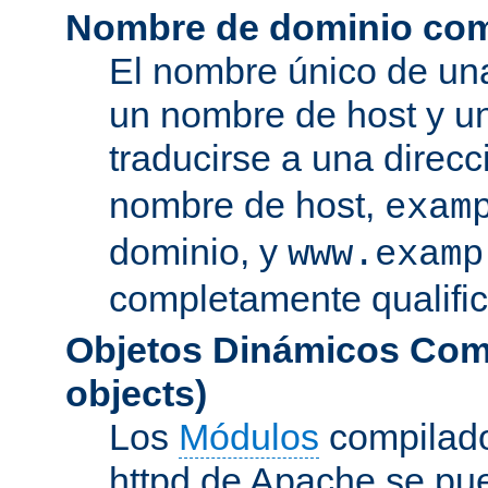
Nombre de dominio com
El nombre único de una
un nombre de host y u
traducirse a una direcc
nombre de host,
exam
dominio, y
www.examp
completamente qualifi
Objetos Dinámicos Com
objects)
Los
Módulos
compilado
httpd de Apache se pu