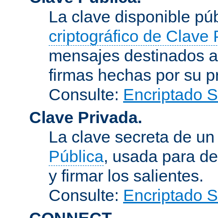
La clave disponible p
criptográfico de Clave 
mensajes destinados a 
firmas hechas por su pr
Consulte:
Encriptado 
Clave Privada.
La clave secreta de u
Pública
, usada para de
y firmar los salientes.
Consulte:
Encriptado 
CONNECT