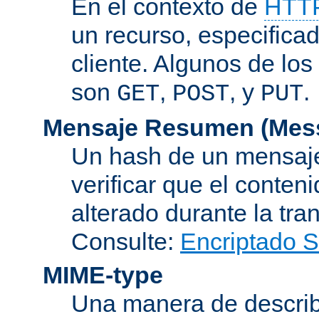
En el contexto de
HTT
un recurso, especificad
cliente. Algunos de lo
son
,
, y
.
GET
POST
PUT
Mensaje Resumen (Mess
Un hash de un mensaje
verificar que el conten
alterado durante la tra
Consulte:
Encriptado 
MIME-type
Una manera de describi