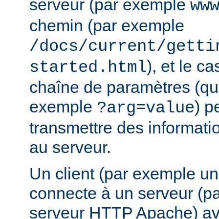
serveur (par exemple
ww
chemin (par exemple
/docs/current/getti
), et le c
started.html
chaîne de paramètres (que
exemple
) p
?arg=value
transmettre des informat
au serveur.
Un client (par exemple u
connecte à un serveur (p
serveur HTTP Apache) av