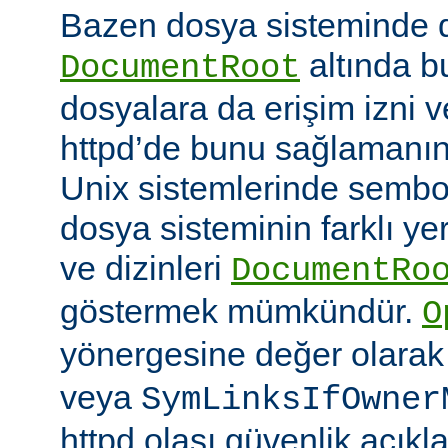
Bazen dosya sisteminde 
altında 
DocumentRoot
dosyalara da erişim izni v
httpd’de bunu sağlamanın çe
Unix sistemlerinde sembo
dosya sisteminin farklı ye
ve dizinleri
DocumentRo
göstermek mümkündür.
O
yönergesine değer olara
veya
SymLinksIfOwner
httpd olası güvenlik açıkl