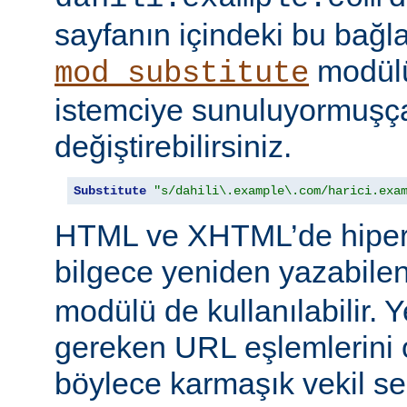
sayfanın içindeki bu bağlar
modülü
mod_substitute
istemciye sunuluyormuşç
değiştirebilirsiniz.
Substitute
"s/dahili\.example\.com/harici.exa
HTML ve XHTML’de hiper
bilgece yeniden yazabile
modülü de kullanılabilir. 
gereken URL eşlemlerini o
böylece karmaşık vekil se