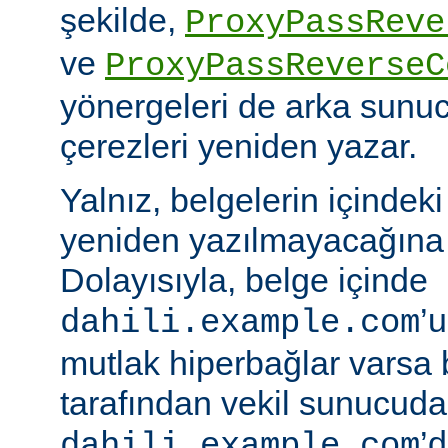
şekilde,
ProxyPassReve
ve
ProxyPassReverseC
yönergeleri de arka sunu
çerezleri yeniden yazar.
Yalnız, belgelerin içindek
yeniden yazılmayacağına 
Dolayısıyla, belge içinde
’
dahili.example.com
mutlak hiperbağlar varsa 
tarafından vekil sunucud
’d
dahili.example.com