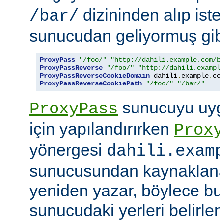
dizininden alıp ist
/bar/
sunucudan geliyormuş gib
ProxyPass
"/foo/"
"http://dahili.example.com/
ProxyPassReverse
"/foo/"
"http://dahili.examp
ProxyPassReverseCookieDomain
 dahili
.
example
.
c
ProxyPassReverseCookiePath
"/foo/"
"/bar/"
sunucuyu uyg
ProxyPass
için yapılandırırken
Prox
yönergesi
dahili.exam
sunucusundan kaynaklana
yeniden yazar, böylece bu
sunucudaki yerleri belirle