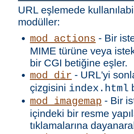
URL eşlemede kullanılabi
modüller:
- Bir is
mod_actions
MIME türüne veya iste
bir CGI betiğine eşler.
- URL'yi sonl
mod_dir
çizgisini
b
index.html
- Bir i
mod_imagemap
içindeki bir resme yapıl
tıklamalarına dayanarak