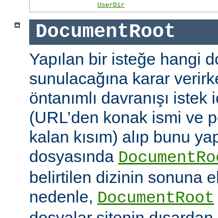
UserDir
DocumentRoot
Yapılan bir isteğe hangi 
sunulacağına karar verirk
öntanımlı davranışı istek
(URL’den konak ismi ve po
kalan kısım) alıp bunu ya
dosyasında
DocumentRo
belirtilen dizinin sonuna 
nedenle,
DocumentRoot
dosyalar sitenin dışardan