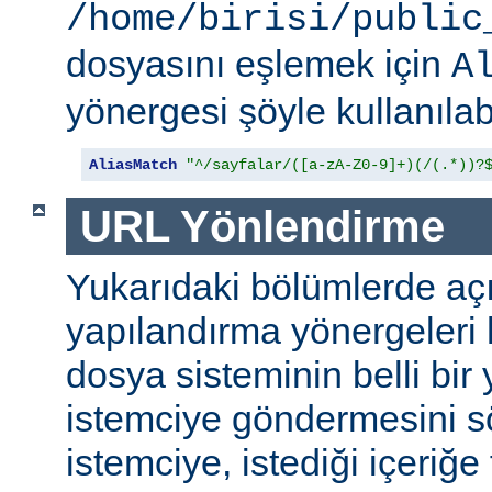
/home/birisi/public
dosyasını eşlemek için
A
yönergesi şöyle kullanılabi
AliasMatch
"^/sayfalar/([a-zA-Z0-9]+)(/(.*))?
URL Yönlendirme
Yukarıdaki bölümlerde aç
yapılandırma yönergeleri h
dosya sisteminin belli bir 
istemciye göndermesini s
istemciye, istediği içeriğe 