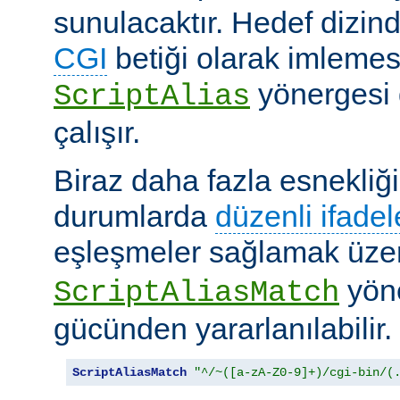
sunulacaktır. Hedef dizind
CGI
betiği olarak imlemes
yönergesi 
ScriptAlias
çalışır.
Biraz daha fazla esnekliği
durumlarda
düzenli ifadel
eşleşmeler sağlamak üz
yöne
ScriptAliasMatch
gücünden yararlanılabilir.
ScriptAliasMatch
"^/~([a-zA-Z0-9]+)/cgi-bin/(