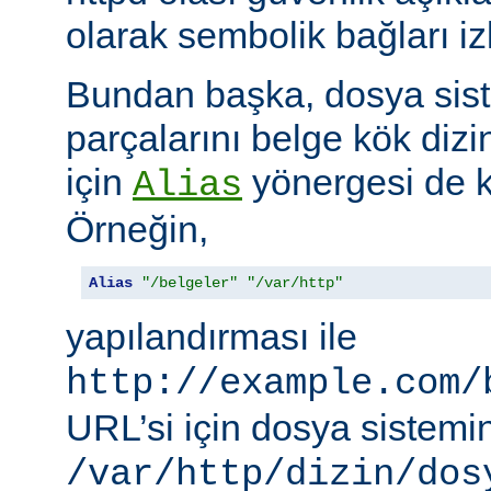
olarak sembolik bağları i
Bundan başka, dosya siste
parçalarını belge kök dizi
için
yönergesi de ku
Alias
Örneğin,
Alias
"/belgeler"
"/var/http"
yapılandırması ile
http://example.com/
URL’si için dosya sistemi
/var/http/dizin/dos