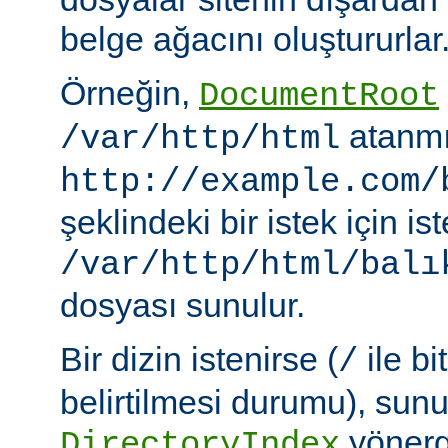
belge ağacını oluştururlar
Örneğin,
DocumentRoot
atanmı
/var/http/html
http://example.com/
şeklindeki bir istek için i
/var/http/html/balı
dosyası sunulur.
Bir dizin istenirse (
ile bi
/
belirtilmesi durumu), sun
yönerge
DirectoryIndex