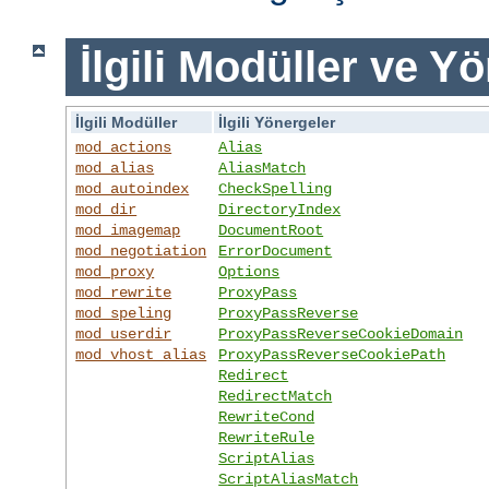
İlgili Modüller ve Y
İlgili Modüller
İlgili Yönergeler
mod_actions
Alias
mod_alias
AliasMatch
mod_autoindex
CheckSpelling
mod_dir
DirectoryIndex
mod_imagemap
DocumentRoot
mod_negotiation
ErrorDocument
mod_proxy
Options
mod_rewrite
ProxyPass
mod_speling
ProxyPassReverse
mod_userdir
ProxyPassReverseCookieDomain
mod_vhost_alias
ProxyPassReverseCookiePath
Redirect
RedirectMatch
RewriteCond
RewriteRule
ScriptAlias
ScriptAliasMatch