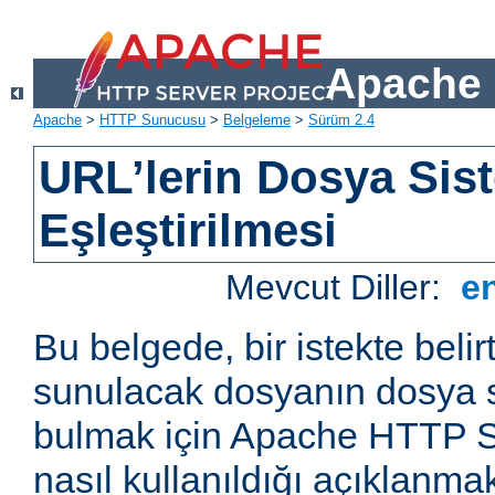
Apache 
Apache
>
HTTP Sunucusu
>
Belgeleme
>
Sürüm 2.4
URL’lerin Dosya Sist
Eşleştirilmesi
Mevcut Diller:
e
Bu belgede, bir istekte belir
sunulacak dosyanın dosya s
bulmak için Apache HTTP S
nasıl kullanıldığı açıklanmak