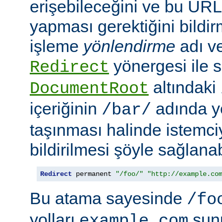
erişebileceğini ve bu URL i
yapması gerektiğini bildir
işleme
yönlendirme
adı ve
yönergesi ile s
Redirect
altındaki
DocumentRoot
içeriğinin
adında ye
/bar/
taşınması halinde istemc
bildirilmesi şöyle sağlanabi
Redirect
 permanent 
"/foo/"
"http://example.co
Bu atama sayesinde
/fo
yolları
sun
example.com