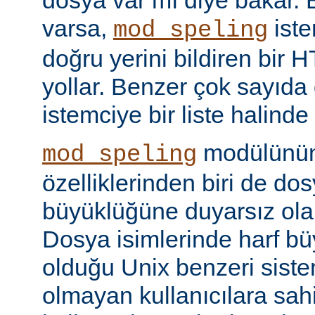
dosya var mı diye bakar. 
varsa,
iste
mod_speling
doğru yerini bildiren bir
yollar. Benzer çok sayıda
istemciye bir liste halinde
modülünün 
mod_speling
özelliklerinden biri de dos
büyüklüğüne duyarsız olar
Dosya isimlerinde harf b
olduğu Unix benzeri siste
olmayan kullanıcılara sah