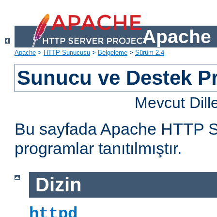
Apache 
Apache
>
HTTP Sunucusu
>
Belgeleme
>
Sürüm 2.4
Sunucu ve Destek Pr
Mevcut Dill
Bu sayfada Apache HTTP Sun
programlar tanıtılmıştır.
Dizin
httpd