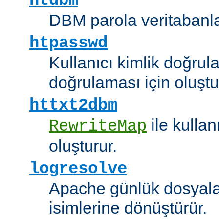
htdbm
DBM parola veritabanlar
htpasswd
Kullanıcı kimlik doğrul
doğrulaması için oluştu
httxt2dbm
ile kulla
RewriteMap
oluşturur.
logresolve
Apache günlük dosyalar
isimlerine dönüştürür.