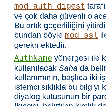
taraf
mod_auth_digest
ve çok daha güvenli olac
Bu artık geçerliliğini yitir
bundan böyle
il
mod_ssl
gerekmektedir.
yönergesi ile 
AuthName
kullanılacak
Saha
da belir
kullanımının, başlıca iki işl
istemci sıklıkla bu bilgiyi 
diyalog kutusunun bir par
İkincisi, belirtilen kimlik 