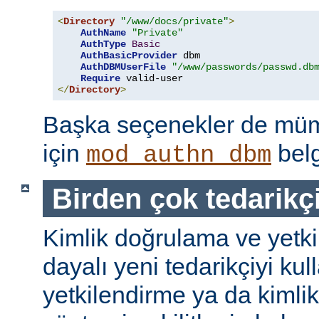
<
Directory
"/www/docs/private"
>
AuthName
"Private"
AuthType
Basic
AuthBasicProvider
 dbm

AuthDBMUserFile
"/www/passwords/passwd.db
Require
</
Directory
>
Başka seçenekler de mümk
için
belg
mod_authn_dbm
Birden çok tedarikç
Kimlik doğrulama ve yetk
dayalı yeni tedarikçiyi kul
yetkilendirme ya da kimli