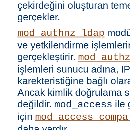
çekirdeğini oluşturan tem
gerçekler.
modül
mod_authnz_ldap
ve yetkilendirme işlemlerin
gerçekleştirir.
mod_auth
işlemleri sunucu adına, IP
karekteristiğine bağlı olara
Ancak kimlik doğrulama si
değildir.
ile
mod_access
için
mod_access_compa
daha vardır.