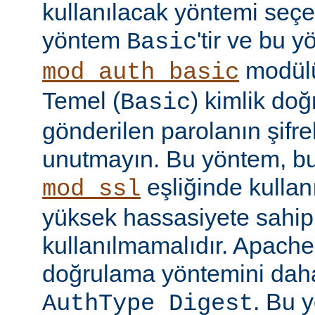
kullanılacak yöntemi seçe
yöntem
'tir ve bu 
Basic
modülü
mod_auth_basic
Temel (
) kimlik do
Basic
gönderilen parolanın şifr
unutmayın. Bu yöntem, bu
eşliğinde kullan
mod_ssl
yüksek hassasiyete sahip b
kullanılmamalıdır. Apache
doğrulama yöntemini daha
. Bu 
AuthType Digest