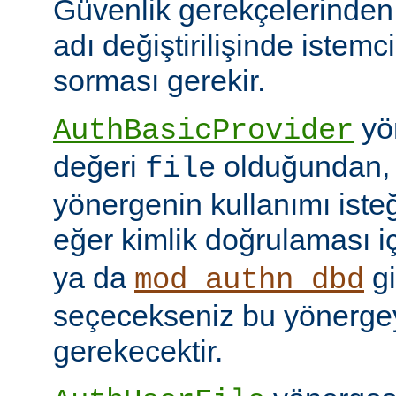
Güvenlik gerekçelerinden
adı değiştirilişinde istem
sorması gerekir.
yön
AuthBasicProvider
değeri
olduğundan,
file
yönergenin kullanımı isteğ
eğer kimlik doğrulaması i
ya da
gi
mod_authn_dbd
seçecekseniz bu yönerge
gerekecektir.