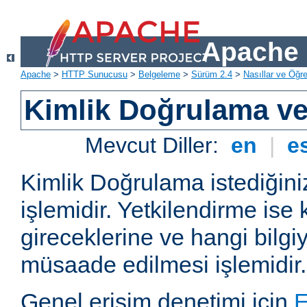
Apache 
Apache
>
HTTP Sunucusu
>
Belgeleme
>
Sürüm 2.4
>
Nasıllar ve Öğret
Kimlik Doğrulama ve
Mevcut Diller:
en
|
e
Kimlik Doğrulama istediğiniz
işlemidir. Yetkilendirme ise 
gireceklerine ve hangi bilgi
müsaade edilmesi işlemidir.
Genel erişim denetimi için
E