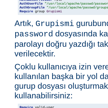
AuthUserFile
"/usr/local/apache/passwd/passwo
AuthGroupFile
"/usr/local/apache/passwd/group
Require
 group 
Grupismi
Artık,
gurubund
Grupismi
dosyasında kay
password
parolayı doğru yazdığı tak
verilecektir.
Çoklu kullanıcıya izin ver
kullanılan başka bir yol d
gurup dosyası oluşturmak
kullanabilirsiniz:
Require
 valid-user