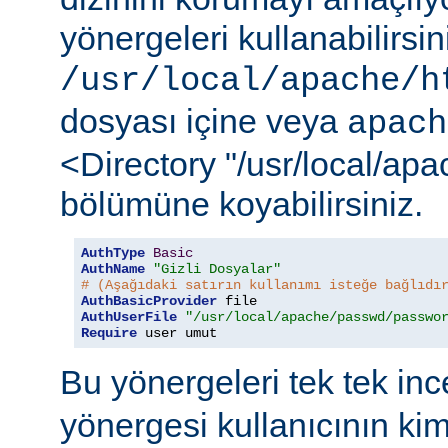
yönergeleri kullanabilirsi
/usr/local/apache/h
dosyası içine veya
apach
<Directory "/usr/local/ap
bölümüne koyabilirsiniz.
AuthType
Basic
AuthName
"Gizli Dosyalar"
# (Aşağıdaki satırın kullanımı isteğe bağlıdı
AuthBasicProvider
AuthUserFile
"/usr/local/apache/passwd/passwo
Require
 user umut
Bu yönergeleri tek tek in
yönergesi kullanıcının ki