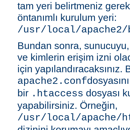
tam yeri belirtmeniz gere
öntanımlı kurulum yeri:
/usr/local/apache2/
Bundan sonra, sunucuyu, 
ve kimlerin erişim izni ol
için yapılandıracaksınız. 
dosyasını
apache2.conf
bir
dosyası k
.htaccess
yapabilirsiniz. Örneğin,
/usr/local/apache/h
dizinini korumayı amaçlıy