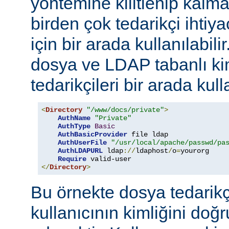
yöntemine kilitlenip kalm
birden çok tedarikçi ihti
için bir arada kullanılabil
dosya ve LDAP tabanlı ki
tedarikçileri bir arada kull
<
Directory
"/www/docs/private"
>
AuthName
"Private"
AuthType
Basic
AuthBasicProvider
 file ldap

AuthUserFile
"/usr/local/apache/passwd/pa
AuthLDAPURL
 ldap
://
ldaphost
/
o
=
yourorg

Require
</
Directory
>
Bu örnekte dosya tedarikçi
kullanıcının kimliğini do