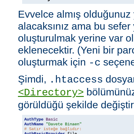
Evvelce almış olduğunuz y
alacaksınız ama bu sefer 
oluşturulmak yerine var o
eklenecektir. (Yeni bir pa
oluşturmak için
seçeneğ
-c
Şimdi,
dosyan
.htaccess
bölümünüz
<Directory>
görüldüğü şekilde değiştire
AuthType
Basic
AuthName
"Davete Binaen"
# Satır isteğe bağlıdır:
AuthBasicProvider