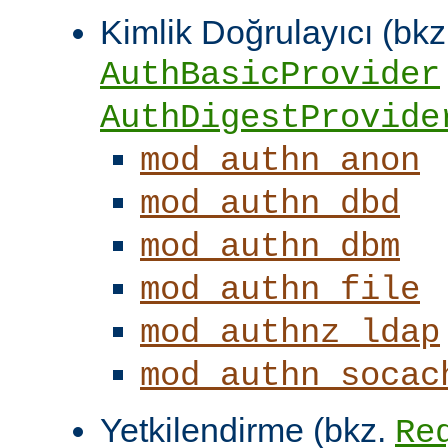
Kimlik Doğrulayıcı (bkz
AuthBasicProvider
AuthDigestProvide
mod_authn_anon
mod_authn_dbd
mod_authn_dbm
mod_authn_file
mod_authnz_ldap
mod_authn_socac
Yetkilendirme (bkz.
Re