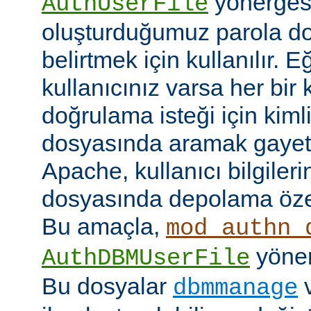
yönerges
AuthUserFile
oluşturduğumuz parola do
belirtmek için kullanılır. 
kullanıcınız varsa her bir 
doğrulama isteği için kimlik
dosyasında aramak gayet 
Apache, kullanıcı bilgilerin
dosyasında depolama özell
Bu amaçla,
mod_authn_
yönerg
AuthDBMUserFile
Bu dosyalar
dbmmanage