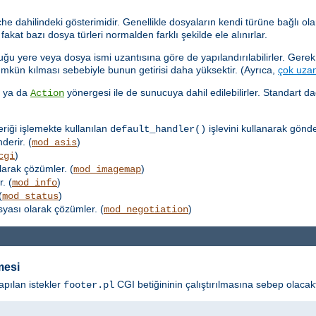
dahilindeki gösterimidir. Genellikle dosyaların kendi türüne bağlı olar
kat bazı dosya türleri normalden farklı şekilde ele alınırlar.
u yere veya dosya ismi uzantısına göre de yapılandırılabilirler. Gerek,
ümkün kılması sebebiyle bunun getirisi daha yüksektir. (Ayrıca,
çok uzan
k ya da
yönergesi ile de sunucuya dahil edilebilirler. Standart d
Action
eriği işlemekte kullanılan
işlevini kullanarak gönder
default_handler()
derir. (
)
mod_asis
)
cgi
larak çözümler. (
)
mod_imagemap
. (
)
mod_info
(
)
mod_status
osyası olarak çözümler. (
)
mod_negotiation
mesi
apılan istekler
CGI betiğininin çalıştırılmasına sebep olacakt
footer.pl