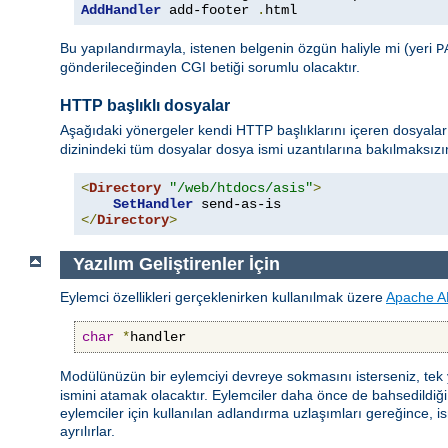
AddHandler
 add-footer 
.
html
Bu yapılandırmayla, istenen belgenin özgün haliyle mi (yeri
P
gönderileceğinden CGI betiği sorumlu olacaktır.
HTTP başlıklı dosyalar
Aşağıdaki yönergeler kendi HTTP başlıklarını içeren dosyalar 
dizinindeki tüm dosyalar dosya ismi uzantılarına bakılmaksız
<
Directory
"/web/htdocs/asis"
>
SetHandler
</
Directory
>
Yazılım Geliştirenler İçin
Eylemci özellikleri gerçeklenirken kullanılmak üzere
Apache A
char
*
handler
Modülünüzün bir eylemciyi devreye sokmasını isterseniz, tek
ismini atamak olacaktır. Eylemciler daha önce de bahsedildiği gi
eylemciler için kullanılan adlandırma uzlaşımları gereğince, ism
ayrılırlar.