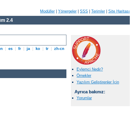
Modüller
|
Yönergeler
|
SSS
|
Terimler
|
Site Haritası
m 2.4
en
|
es
|
fr
|
ja
|
ko
|
tr
|
zh-cn
Eylemci Nedir?
Örnekler
Yazılım Geliştirenler İçin
Ayrıca bakınız:
Yorumlar