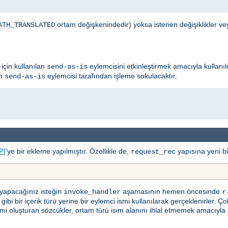
ortam değişkenindedir) yoksa istenen değişiklikler ve
ATH_TRANSLATED
için kullanılan
eylemcisini etkinleştirmek amacıyla kullanıl
send-as-is
ın
eylemcisi tarafından işleme sokulacaktır.
send-as-is
PI
’ye bir ekleme yapılmıştır. Özellikle de,
yapısına yeni bir
request_rec
 yapacağınız isteğin
aşamasının hemen öncesinde
invoke_handler
r
bi bir içerik türü yerine bir eylemci ismi kullanılarak gerçeklenirler. Ço
i oluşturan sözcükler, ortam türü isim alanını ihlal etmemek amacıyla bölü