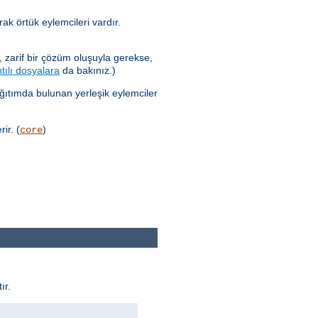
ak örtük eylemcileri vardır.
 zarif bir çözüm oluşuyla gerekse,
tılı dosyalara
da bakınız.)
ağıtımda bulunan yerleşik eylemciler
ir. (
)
core
ır.