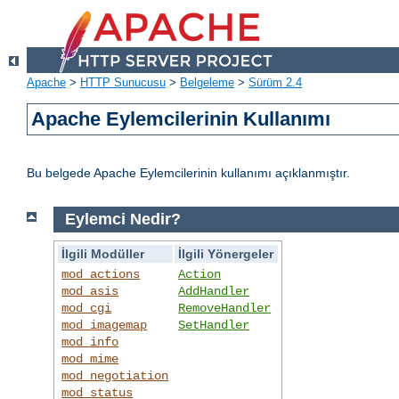
Apache
>
HTTP Sunucusu
>
Belgeleme
>
Sürüm 2.4
Apache Eylemcilerinin Kullanımı
Bu belgede Apache Eylemcilerinin kullanımı açıklanmıştır.
Eylemci Nedir?
İlgili Modüller
İlgili Yönergeler
mod_actions
Action
mod_asis
AddHandler
mod_cgi
RemoveHandler
mod_imagemap
SetHandler
mod_info
mod_mime
mod_negotiation
mod_status