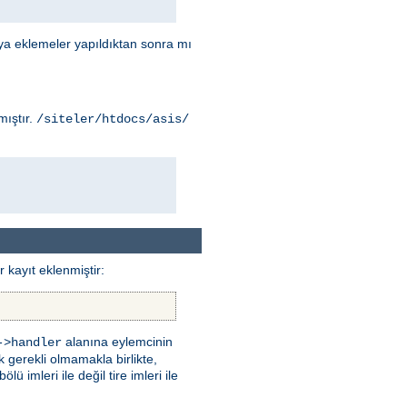
ya eklemeler yapıldıktan sonra mı
mıştır.
/siteler/htdocs/asis/
 kayıt eklenmiştir:
alanına eylemcinin
->handler
k gerekli olmamakla birlikte,
 imleri ile değil tire imleri ile