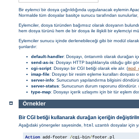
Bir
eylemci
bir dosya çağrıldığında uygulanacak eylemin Apache 
Normalde tüm dosyalar basitçe sunucu tarafından sunulurlar, fa
Eylemciler, dosya türünden bağımsız olarak dosyanın bulunduğ
hem dosya türünü hem de bir dosya ile ilişkili bir eylemciyi m
Eylemciler sunucu içinde derlenebileceği gibi bir modül olara
şunlardır:
default-handler
: Dosyayı, öntanımlı olarak durağan iç
send-as-is
: Dosyayı HTTP başlıklarıyla olduğu gibi gön
cgi-script
: Dosyayı bir CGI betiği olarak ele alır. (
mod_
imap-file
: Dosyayı bir resim eşleme kuralları dosyası o
server-info
: Sunucunun yapılandırma bilgisini döndürür
server-status
: Sunucunun durum raporunu döndürür. 
type-map
: Dosyayı içerik uzlaşımı için bir tür eşlem d
Örnekler
Bir CGI betiği kullanarak durağan içeriğin değiştiril
Aşağıdaki yönergeler sayesinde,
uzantılı dosyalar için y
html
Action
 add-footer 
/
cgi-bin
/
footer
.