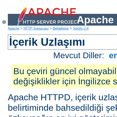
Apache 
Apache
>
HTTP Sunucusu
>
Belgeleme
>
Sürüm 2.4
İçerik Uzlaşımı
Mevcut Diller:
e
Bu çeviri güncel olmayabil
değişiklikler için İngilizce
Apache HTTPD, içerik uzla
belirtiminde bahsedildiği şek