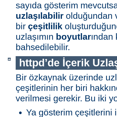
sayıda gösterim mevcuts
uzlaşılabilir
olduğundan v
bir
çeşitlilik
oluşturduğun
uzlaşımın
boyutlar
ından 
bahsedilebilir.
httpd’de İçerik Uzla
Bir özkaynak üzerinde uzl
çeşitlerinin her biri hakk
verilmesi gerekir. Bu iki yo
Ya gösterim çeşitlerini