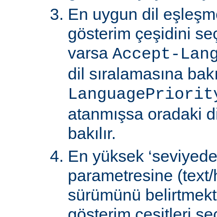
En uygun dil eşleşm
gösterim çeşidini s
varsa
Accept-Lan
dil sıralamasına bakıl
LanguagePriorit
atanmışsa oradaki d
bakılır.
En yüksek ‘seviyede
parametresine (text/
sürümünü belirtmekte
gösterim çeşitleri seçi