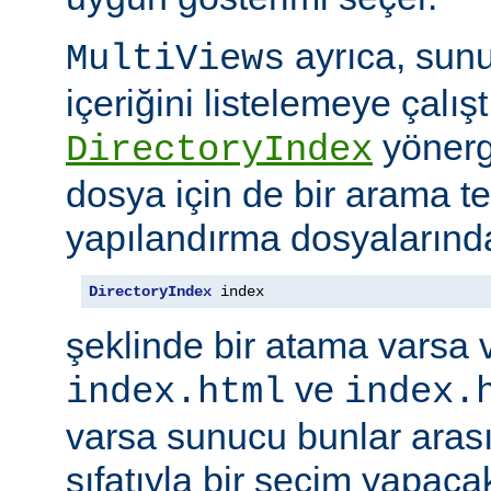
ayrıca, sunu
MultiViews
içeriğini listelemeye çalı
yönerge
DirectoryIndex
dosya için de bir arama ter
yapılandırma dosyalarınd
DirectoryIndex
 index
şeklinde bir atama varsa 
ve
index.html
index.
varsa sunucu bunlar ara
sıfatıyla bir seçim yapacak