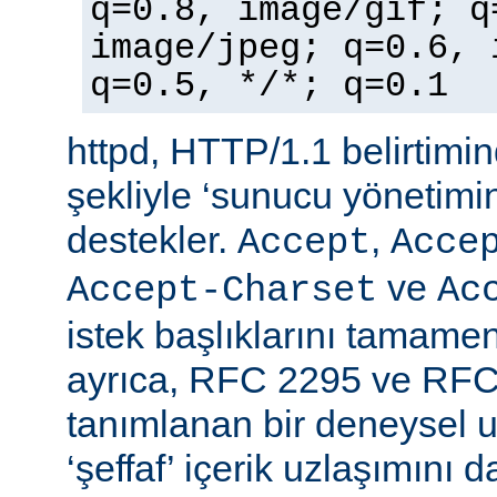
q=0.8, image/gif; q
image/jpeg; q=0.6, 
q=0.5, */*; q=0.1
httpd, HTTP/1.1 belirtimi
şekliyle ‘sunucu yönetimin
destekler.
,
Accept
Acce
ve
Accept-Charset
Ac
istek başlıklarını tamamen
ayrıca, RFC 2295 ve RFC
tanımlanan bir deneysel u
‘şeffaf’ içerik uzlaşımını 