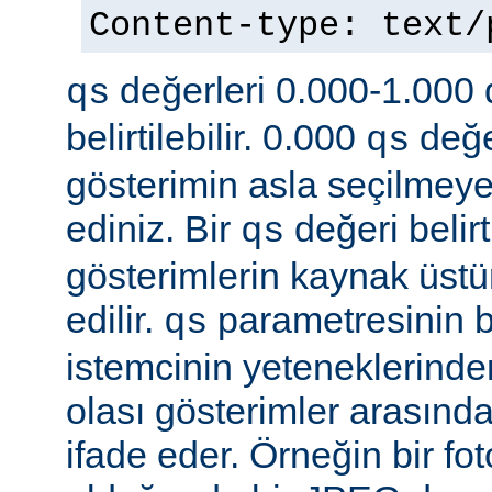
Content-type: text
değerleri 0.000-1.000 d
qs
belirtilebilir. 0.000
değe
qs
gösterimin asla seçilmeye
ediniz. Bir
değeri belir
qs
gösterimlerin kaynak üst
edilir.
parametresinin be
qs
istemcinin yeteneklerinde
olası gösterimler arasında
ifade eder. Örneğin bir f