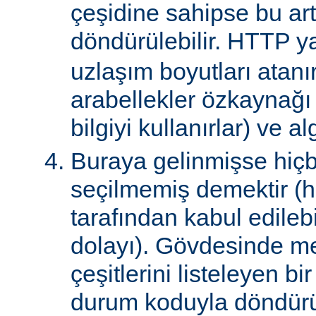
çeşidine sahipse bu art
döndürülebilir. HTTP ya
uzlaşım boyutları atanır
arabellekler özkaynağ
bilgiyi kullanırlar) ve al
Buraya gelinmişse hiçb
seçilmemiş demektir (hi
tarafından kabul edile
dolayı). Gövdesinde m
çeşitlerini listeleyen 
durum koduyla döndürül