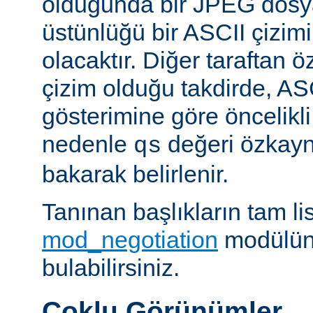
olduğunda bir JPEG dosy
üstünlüğü bir ASCII çizi
olacaktır. Diğer taraftan 
çizim olduğu takdirde, AS
gösterimine göre öncelikli
nedenle
değeri özkay
qs
bakarak belirlenir.
Tanınan başlıkların tam lis
mod_negotiation
modülün
bulabilirsiniz.
Çoklu Görünümler