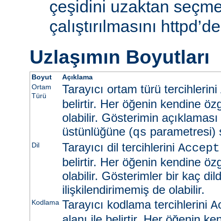
çeşidini uzaktan seçme
çalıştırılmasını httpd’de
Uzlaşımın Boyutları
Boyut
Açıklama
Tarayıcı ortam türü tercihlerini
Ortam
Türü
belirtir. Her öğenin kendine öz
olabilir. Gösterimin açıklaması
üstünlüğüne (
parametresi) s
qs
Tarayıcı dil tercihlerini
Dil
Accept
belirtir. Her öğenin kendine öz
olabilir. Gösterimler bir kaç dild
ilişkilendirimemiş de olabilir.
Tarayıcı kodlama tercihlerini
Kodlama
A
alanı ile belirtir. Her öğenin k