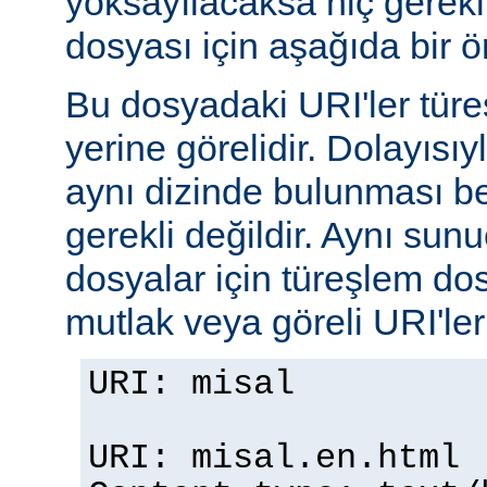
yoksayılacaksa hiç gerekli
dosyası için aşağıda bir ör
Bu dosyadaki URI'ler tür
yerine görelidir. Dolayısıy
aynı dizinde bulunması b
gerekli değildir. Aynı su
dosyalar için türeşlem do
mutlak veya göreli URI'ler b
URI: misal
URI: misal.en.html