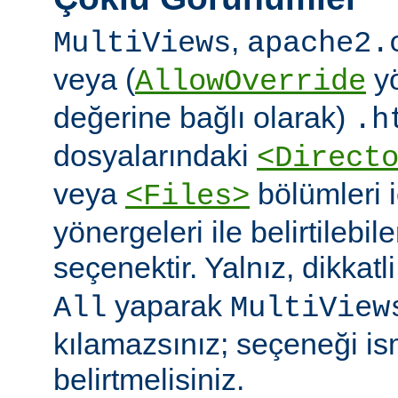
,
MultiViews
apache2.
veya (
yö
AllowOverride
değerine bağlı olarak)
.h
dosyalarındaki
<Direct
veya
bölümleri 
<Files>
yönergeleri ile belirtilebil
seçenektir. Yalnız, dikkatl
yaparak
All
MultiView
kılamazsınız; seçeneği is
belirtmelisiniz.