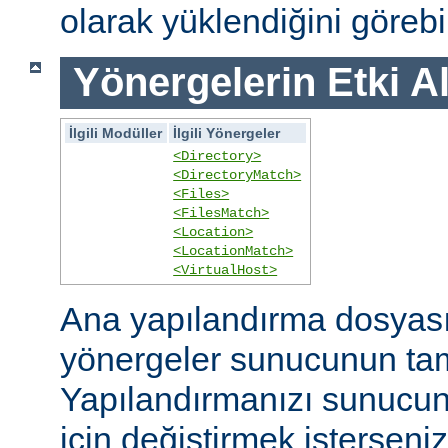
olarak yüklendiğini görebil
Yönergelerin Etki A
İlgili Modüller
İlgili Yönergeler
<Directory>
<DirectoryMatch>
<Files>
<FilesMatch>
<Location>
<LocationMatch>
<VirtualHost>
Ana yapılandırma dosyasın
yönergeler sunucunun ta
Yapılandırmanızı sunucunu
için değiştirmek isterseni