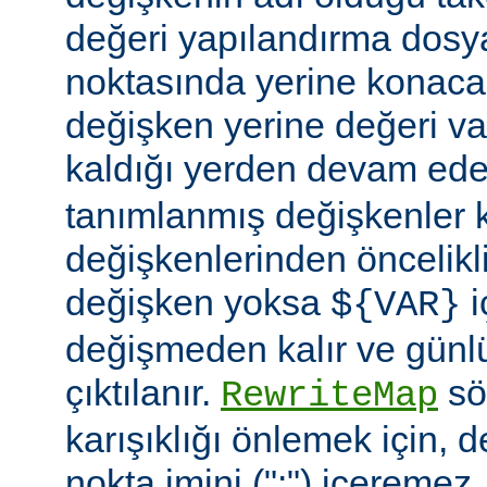
değeri yapılandırma dosy
noktasında yerine konaca
değişken yerine değeri va
kaldığı yerden devam ede
tanımlanmış değişkenler
değişkenlerinden öncelikli
değişken yoksa
i
${VAR}
değişmeden kalır ve günlü
çıktılanır.
söz
RewriteMap
karışıklığı önlemek için, d
nokta imini (":") içeremez.