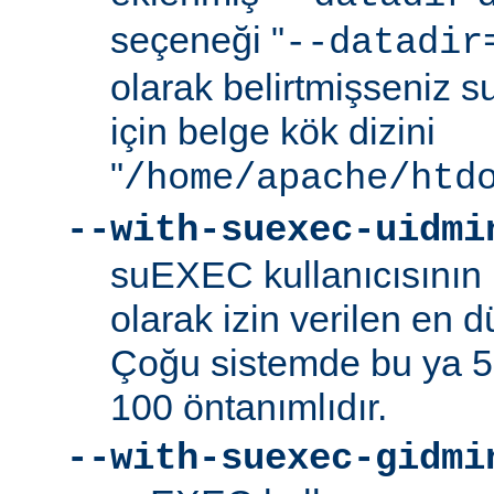
seçeneği "
--datadir
olarak belirtmişseniz s
için belge kök dizini
"
/home/apache/htd
--with-suexec-uidmi
suEXEC kullanıcısının k
olarak izin verilen en d
Çoğu sistemde bu ya 5
100 öntanımlıdır.
--with-suexec-gidmi