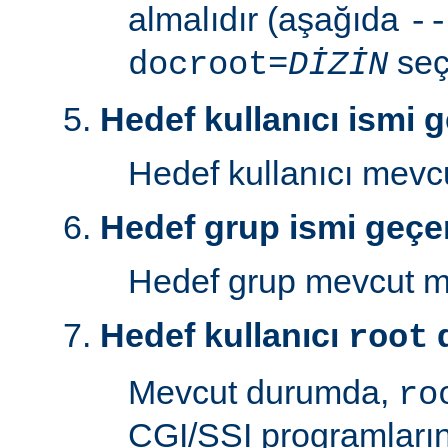
almalıdır (aşağıda
--
seç
docroot=
DİZİN
Hedef kullanıcı ismi g
Hedef kullanıcı mev
Hedef grup ismi geçer
Hedef grup mevcut 
Hedef kullanıcı
d
root
Mevcut durumda,
ro
CGI/SSI programlarını