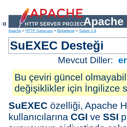
Apache 
Apache
>
HTTP Sunucusu
>
Belgeleme
>
Sürüm 2.4
SuEXEC Desteği
Mevcut Diller:
e
Bu çeviri güncel olmayabil
değişiklikler için İngilizce
SuEXEC
özelliği, Apache
kullanıcılarına
CGI
ve
SSI
p