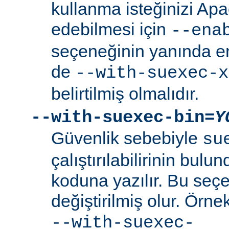
kullanma isteğinizi Ap
edebilmesi için
--ena
seçeneğinin yanında en
de
--with-suexec-x
belirtilmiş olmalıdır.
--with-suexec-bin=
Y
Güvenlik sebebiyle
su
çalıştırılabilirinin bul
koduna yazılır. Bu seçe
değiştirilmiş olur. Örne
--with-suexec-