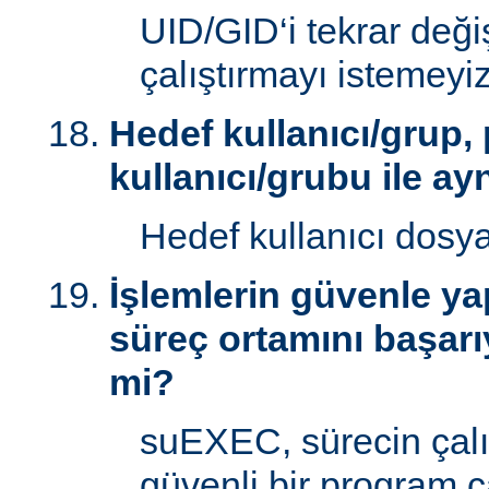
UID/GID‘i tekrar deği
çalıştırmayı istemeyiz
Hedef kullanıcı/grup,
kullanıcı/grubu ile ay
Hedef kullanıcı dosy
İşlemlerin güvenle yap
süreç ortamını başarı
mi?
suEXEC, sürecin çal
güvenli bir program ç