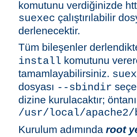
komutunu verdiğinizde http
çalıştırılabilir do
suexec
derlenecektir.
Tüm bileşenler derlendik
komutunu verer
install
tamamlayabilirsiniz.
suex
dosyası
seçen
--sbindir
dizine kurulacaktır; öntanı
/usr/local/apache2/
Kurulum adımında
root y