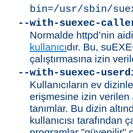
bin=/usr/sbin/sue
--with-suexec-calle
Normalde httpd’nin aidi
kullanıcı
dır. Bu, suEXEC
çalıştırmasına izin veril
--with-suexec-userd
Kullanıcıların ev dizin
erişmesine izin verilen a
tanımlar. Bu dizin alt
kullanıcısı tarafından ç
programlar "güvenilir" 