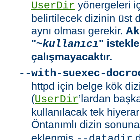
yönergeleri i
UserDir
belirtilecek dizinin üst
aynı olması gerekir.
Ak
"~
" istekl
kullanıcı
çalışmayacaktır.
--with-suexec-docro
httpd için belge kök dizi
(
’lardan başk
UserDir
kullanılacak tek hiyerarş
Öntanımlı dizin sonuna
eklenmiş
d
--datadir