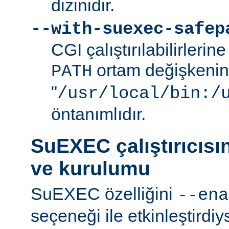
dizinidir.
--with-suexec-safep
CGI çalıştırılabilirlerin
ortam değişkenini
PATH
"
/usr/local/bin:/
öntanımlıdır.
SuEXEC çalıştırıcısı
ve kurulumu
SuEXEC özelliğini
--ena
seçeneği ile etkinleştirdi