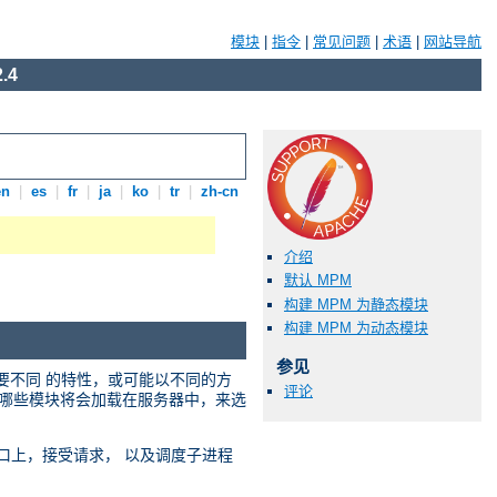
模块
|
指令
|
常见问题
|
术语
|
网站导航
.4
en
|
es
|
fr
|
ja
|
ko
|
tr
|
zh-cn
介绍
默认 MPM
构建 MPM 为静态模块
构建 MPM 为动态模块
参见
需要不同 的特性，或可能以不同的方
评论
选择哪些模块将会加载在服务器中，来选
络端口上，接受请求， 以及调度子进程