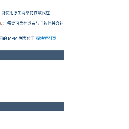
能使用原生网络特性取代在
t
； 需要可靠性或者与旧软件兼容的
t
用的 MPM 列表位于
模块索引页