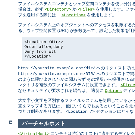
ファイルシステムコンテナとウェブ空間コンテナを使い分ける
場合は、必ず
か
を使用します。ファ
<Directory>
<Files>
ブを適用する際には、
を使用します。
<Location>
ファイルシステム上のオブジェクトへのアクセスを制限する
る、ウェブ空間位置 (URL) が多数あって、設定した制限
<Location /dir/>
Order allow,deny
Deny from all
</Location>
へのリクエストでは
http://yoursite.example.com/dir/
へのリクエストで簡
http://yoursite.example.com/DIR/
のように呼び出されたかに関わらず その場所から提供される
レクトリを複数のファイルシステムに設置できます。
<Direc
なセキュリティが要求される場合は、 適切に
ディレ
Options
大文字小文字を区別するファイルシステムを使用しているから
置をマップする方法は、 他にいくらでもあるということを覚
つだけ例外があります。
セクションはどんな 
<Location />
バーチャルホスト
コンテナは特定のホストに適用するディレク
<VirtualHost>