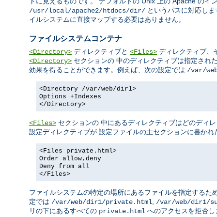
トに見えるものです。 デフォルトの Unix 上の Apache 
というパスに対応しま
/usr/local/apache2/htdocs/dir/
イルシステムに直接マップする必要はありません。
ファイルシステムコンテナ
ディレクティブと
ディレクティブ、
<Directory>
<Files>
セクションの 中のディレクティブは指定され
<Directory>
効果を得ることができます。例えば、次の設定では
/var/we
<Directory /var/web/dir1>
Options +Indexes
</Directory>
セクションの 中にあるディレクティブはどのディレ
<Files>
設定ディレクティブが 設定ファイルの主セクションに書かれ
<Files private.html>
Order allow,deny
Deny from all
</Files>
ファイルシステムの特定の場所にあるファイルを指定するた
定では
,
/var/web/dir1/private.html
/var/web/dir1/s
リの下にあるすべての
へのアクセスを拒否し
private.html