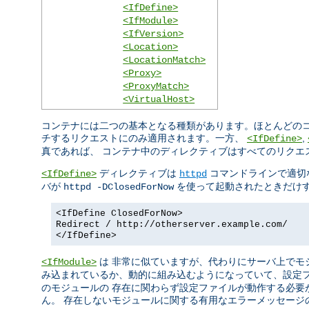
<IfDefine>
<IfModule>
<IfVersion>
<Location>
<LocationMatch>
<Proxy>
<ProxyMatch>
<VirtualHost>
コンテナには二つの基本となる種類があります。ほとんどのコ
チするリクエストにのみ適用されます。一方、
,
<IfDefine>
真であれば、 コンテナ中のディレクティブはすべてのリクエ
ディレクティブは
コマンドラインで適切
<IfDefine>
httpd
バが
を使って起動されたときだけす
httpd -DClosedForNow
<IfDefine ClosedForNow>
Redirect / http://otherserver.example.com/
</IfDefine>
は 非常に似ていますが、代わりにサーバ上でモ
<IfModule>
み込まれているか、動的に組み込むようになっていて、設定
のモジュールの 存在に関わらず設定ファイルが動作する必要
ん。 存在しないモジュールに関する有用なエラーメッセージ