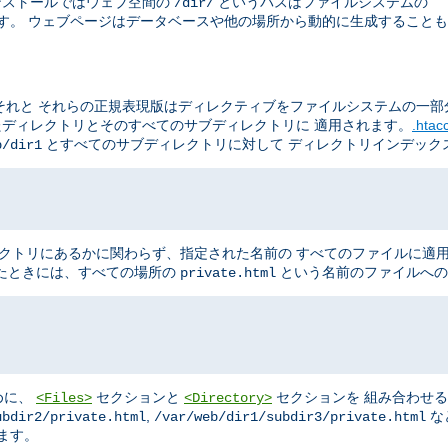
のインストールではウェブ空間の
というパスはファイルシステムの
/dir/
す。 ウェブページはデータベースや他の場所から動的に生成することも
それと それらの正規表現版はディレクティブをファイルシステムの一部
たディレクトリとそのすべてのサブディレクトリに 適用されます。
.hta
とすべてのサブディレクトリに対して ディレクトリインデック
b/dir1
クトリにあるかに関わらず、指定された名前の すべてのファイルに適
たときには、すべての場所の
という名前のファイルへの
private.html
めに、
セクションと
セクションを 組み合わせ
<Files>
<Directory>
,
な
ubdir2/private.html
/var/web/dir1/subdir3/private.html
ます。