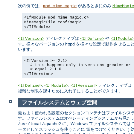
次の例では、
があるときにのみ
mod_mime_magic
MimeMagic
<IfModule mod_mime_magic.c>
MimeMagicFile conf/magic
</IfModule>
ディレクティブは
や
<IfVersion>
<IfDefine>
<IfModule
す。様々なバージョンの httpd を様々な設定で動作させ
います。
<IfVersion >= 2.1>
# this happens only in versions greater or
# equal 2.1.0.
</IfVersion>
,
,
ディレクティブは 
<IfDefine>
<IfModule>
<IfVersion>
複雑な制限を課すために入れ子にすることができます。
ファイルシステムとウェブ空間
最もよく使われる設定のセクションコンテナはファイルシステ
す。ファイルシステムはオペレーティングシステムから見たディス
に、Windows ファイルシステムでは
/usr/local/apache2
ータとしてスラッシュを使うことに 気をつけてください。)