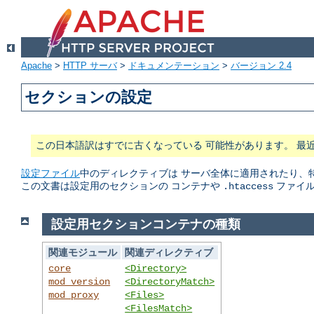
Apache
>
HTTP サーバ
>
ドキュメンテーション
>
バージョン 2.4
セクションの設定
この日本語訳はすでに古くなっている 可能性があります。 最
設定ファイル
中のディレクティブは サーバ全体に適用されたり、
この文書は設定用のセクションの コンテナや
ファイル
.htaccess
設定用セクションコンテナの種類
関連モジュール
関連ディレクティブ
core
<Directory>
mod_version
<DirectoryMatch>
mod_proxy
<Files>
<FilesMatch>