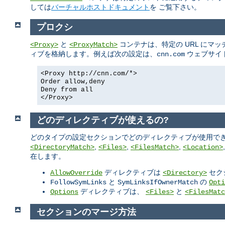
しては
バーチャルホストドキュメント
を ご覧下さい。
プロクシ
と
コンテナは、特定の URL にマ
<Proxy>
<ProxyMatch>
ィブを格納します。例えば次の設定は、
ウェブサイ
cnn.com
<Proxy http://cnn.com/*>
Order allow,deny
Deny from all
</Proxy>
どのディレクティブが使えるの?
どのタイプの設定セクションでどのディレクティブが使用でき
,
,
,
<DirectoryMatch>
<Files>
<FilesMatch>
<Location>
在します。
ディレクティブは
セク
AllowOverride
<Directory>
と
の
FollowSymLinks
SymLinksIfOwnerMatch
Opti
ディレクティブは、
と
Options
<Files>
<FilesMatc
セクションのマージ方法