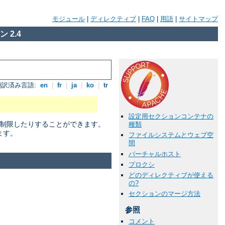
モジュール
|
ディレクティブ
|
FAQ
|
用語
|
サイトマップ
 2.4
翻訳済み言語:
en
|
fr
|
ja
|
ko
|
tr
設定用セクションコンテナの
に制限したりすることができます。
種類
ます。
ファイルシステムとウェブ空
間
バーチャルホスト
プロクシ
どのディレクティブが使える
の?
セクションのマージ方法
参照
コメント