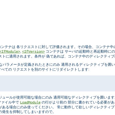
ンテナは 各リクエストに対して評価されます。その場合、コンテナ中
,
コンテナは サーバの起動時と再起動時に
<IfModule>
<IfVersion>
ストに適用されます。条件が 偽であれば、コンテナ中のディレクティ
なパラメータが定義されたときにのみ 適用されるディレクティブを囲
べての リクエストを別のサイトにリダイレクトします:
ジュールが使用可能な場合にのみ 適用可能なディレクティブを囲います
ファイル中で
の行がより前の 部分に書かれている必要が
LoadModule
がある場合にのみ使ってください。 常に動作して欲しいディレクティ
の発生を抑制してしまいますので。