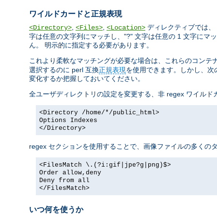
ワイルドカードと正規表現
,
,
ディレクティブでは、 
<Directory>
<Files>
<Location>
字は任意の文字列にマッチし、"?" 文字は任意の 1 文字にマッチ
ん。 明示的に指定する必要があります。
これより柔軟なマッチングが必要な場合は、これらのコンテナに正
選択するのに perl 互換
正規表現
を使用できます。しかし、次の
変化するか把握しておいてください。
全ユーザディレクトリの設定を変更する、非 regex ワイル
<Directory /home/*/public_html>
Options Indexes
</Directory>
regex セクションを使用することで、画像ファイルの多く
<FilesMatch \.(?i:gif|jpe?g|png)$>
Order allow,deny
Deny from all
</FilesMatch>
いつ何を使うか