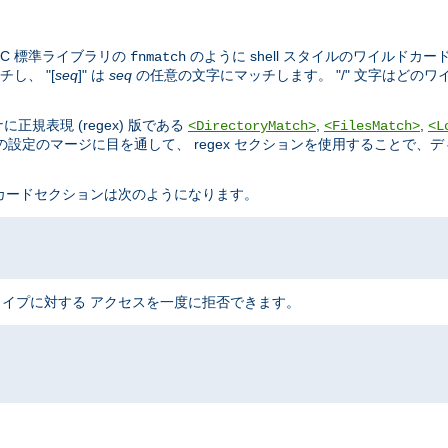
C 標準ライブラリの
のように shell スタイルのワイルドカー
fnmatch
し、 "[
seq
]" は
seq
の任意の文字にマッチします。 "/" 文字はどの
規表現 (regex) 版である
,
,
<DirectoryMatch>
<FilesMatch>
<L
設定のマージに目を通して、 regex セクションを使用することで、
ドカードセクションは次のようになります。
のタイプに対する アクセスを一度に拒否できます。