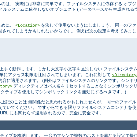
のは、 実際には非常に簡単です。ファイルシステムに依存する オブ
イルシステムに依存しないオブジェクト (データベースから生成されるウ
ために、
を決して使用ないようにしましょう。 同一のフ
<Location>
を迂回されてしまうかもしれないからです。 例えば次の設定を考えてみま
上手く動作します。しかし大文字小文字を区別しない ファイルシステム
単にアクセス制限を迂回されてしまいます。これに対して
<Directory
内容に適用されます。 (例外はファイルシステムのリンクです。シンボ
ディレクティブはパス名をリセットすることなくシンボリックリ
tory>
クティブを使用してシンボリックリンクを無効にするべきです。)
上記のことは 無関係だと思われるかもしれませんが、 同一のファイ
えていてください。 ですからできる限りファイルシステムコンテナを使
URL にも関わらず適用されるので、完全に安全です。
ティブを格納します。 一台のマシンで複数のホストを異なる設定で提供