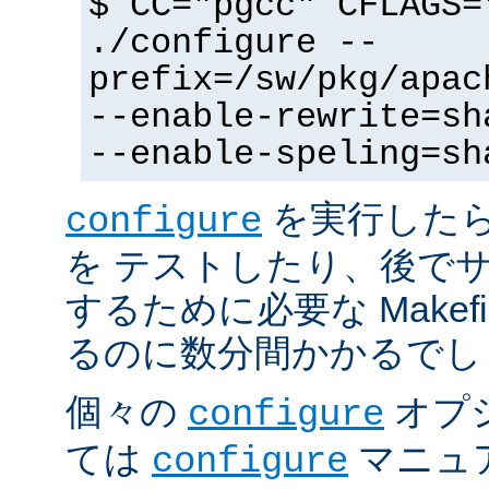
$ CC="pgcc" CFLAGS=
./configure --
prefix=/sw/pkg/apac
--enable-rewrite=sh
--enable-speling=sh
を実行した
configure
を テストしたり、後で
するために必要な Makef
るのに数分間かかるでし
個々の
オプ
configure
ては
マニュ
configure