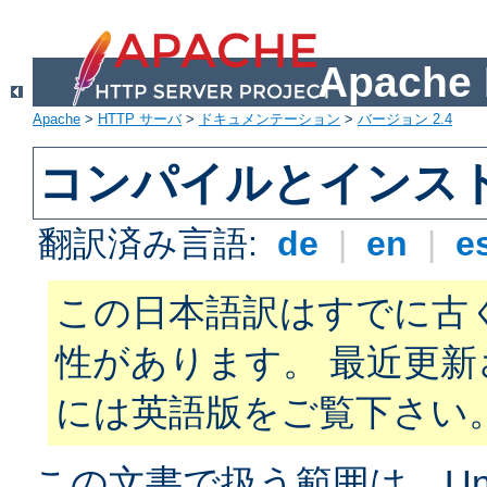
Apach
Apache
>
HTTP サーバ
>
ドキュメンテーション
>
バージョン 2.4
コンパイルとインス
翻訳済み言語:
de
|
en
|
e
この日本語訳はすでに古
性があります。 最近更
には英語版をご覧下さい
この文書で扱う範囲は、Unix