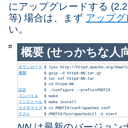
にアップグレードする (2.2.50
等) 場合は、まず
アップグ
い。
概要 (せっかちな人向
ダウンロード
$ lynx http://httpd.apache.org/downl
展開
$ gzip -d httpd-
NN
.tar.gz
$ tar xvf httpd-
NN
.tar
$ cd httpd-
NN
設定
$ ./configure --prefix=
PREFIX
コンパイル
$ make
インストール
$ make install
カスタマイズ
$ vi
PREFIX
/conf/apache2.conf
テスト
$
PREFIX
/bin/apache2ctl -k start
NN
は最新のバージョン